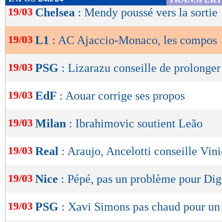
1,47
1,76 -
de
19/03
Chelsea
: Mendy poussé vers la sortie
statistiques toutes compétitions con
lecture
Lu 4.631 fois
- Romain Rigaux -
19/03
L1
: AC Ajaccio-Monaco, les compos
OK
19/03
PSG
: Lizarazu conseille de prolonge
19/03
EdF
: Aouar corrige ses propos
19/03
Milan
: Ibrahimovic soutient Leão
19/03
Real
: Araujo, Ancelotti conseille Vini
19/03
Nice
: Pépé, pas un problème pour Dig
19/03
PSG
: Xavi Simons pas chaud pour un 