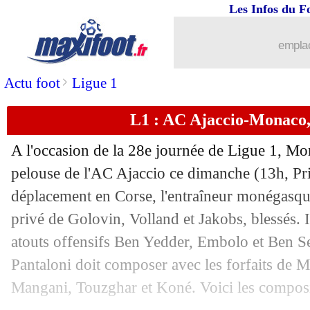
Les Infos du F
19/03
L1
: Montpellier 2-1 Clermont (fini)
emplac
19/03
Barça
: Villa fan du duo Pedri-Gavi
>
Actu foot
Ligue 1
19/03
L1
: Paris SG-Rennes, les compos
L1 : AC Ajaccio-Monaco,
19/03
Montpellier
: sa réputation, Der Zaka
A l'occasion de la 28e journée de Ligue 1, Mo
19/03
Esp.
: le Betis reste dans la course au 
pelouse de l'AC Ajaccio ce dimanche (13h, Pr
déplacement en Corse, l'entraîneur monégasqu
19/03
Ajaccio
: Barreto accuse le coup
privé de Golovin, Volland et Jakobs, blessés. Il
atouts offensifs Ben Yedder, Embolo et Ben Se
19/03
Monaco
: Fofana ne retient que la vict
Pantaloni doit composer avec les forfaits de
Mangani, Touzghar et Koné. Voici les composi
19/03
L1
: AC Ajaccio 0-2 Monaco (fini)