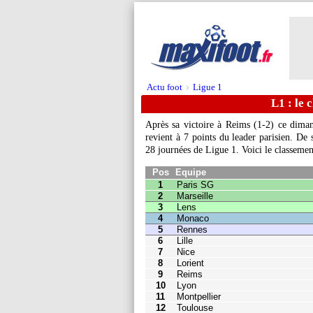
Actu foot
Ligue 1
>
L1 : le 
Après sa victoire à Reims (1-2) ce diman
revient à 7 points du leader parisien. De 
Pos
Equipe
Pts
J
28 journées de Ligue 1. Voici le classeme
1
Paris SG
66
28
2
2
Marseille
59
28
1
3
Lens
57
28
1
4
Monaco
54
28
1
5
Rennes
50
28
1
6
Lille
49
28
1
7
Nice
44
28
1
8
Lorient
44
28
1
9
Reims
43
28
1
10
Lyon
41
28
1
11
Montpellier
36
28
1
12
Toulouse
35
28
1
13
Clermont F.
34
28
14
Nantes
30
28
15
Strasbourg
26
28
16
Brest
24
28
17
Auxerre
23
28
18
Troyes
21
28