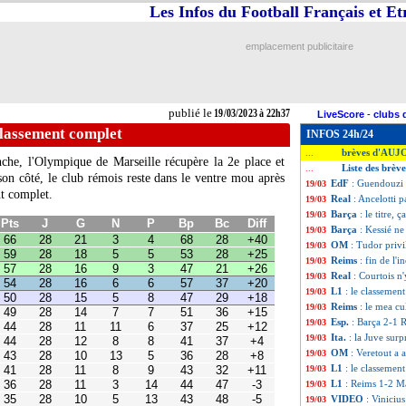
Les Infos du Football Français et E
emplacement publicitaire
publié le
19/03/2023 à 22h37
LiveScore
-
clubs 
classement complet
INFOS 24h/24
brèves d'AUJ
...
che, l'Olympique de Marseille récupère la 2e place et
Liste des brèv
...
son côté, le club rémois reste dans le ventre mou après
EdF
: Guendouzi 
19/03
G
N
P
Bp
Bc
Diff
nt complet.
Real
: Ancelotti pa
19/03
1
3
4
68
28
+40
8
5
5
53
28
+25
Barça
: le titre,
19/03
6
9
3
47
21
+26
Barça
: Kessié n
19/03
6
6
6
57
37
+20
OM
: Tudor privi
19/03
5
5
8
47
29
+18
4
7
7
51
36
+15
Reims
: fin de l'i
19/03
1
11
6
37
25
+12
Real
: Courtois n'
19/03
2
8
8
41
37
+4
L1
: le classemen
19/03
0
13
5
36
28
+8
Reims
: le mea c
19/03
1
8
9
43
32
+11
1
3
14
44
47
-3
Esp.
: Barça 2-1 R
19/03
0
5
13
43
48
-5
Ita.
: la Juve surp
19/03
9
7
12
27
40
-13
OM
: Veretout a a
19/03
6
12
10
30
37
-7
L1
: le classemen
5
11
12
34
46
-12
19/03
5
9
14
30
46
-16
L1
: Reims 1-2 Mar
19/03
5
8
15
23
51
-28
VIDEO
: Viniciu
19/03
4
9
15
38
61
-23