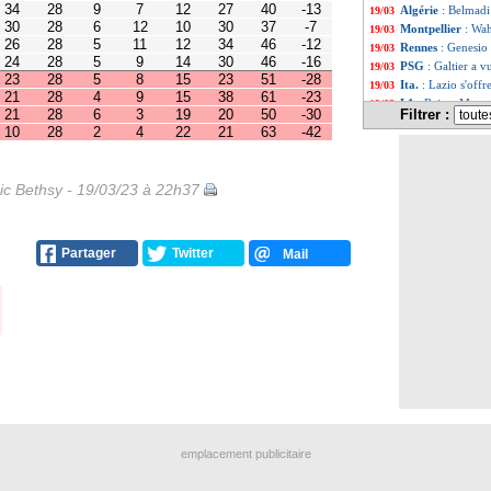
Algérie
: Belmadi
19/03
6
3
19
20
50
-30
2
4
22
21
63
-42
Montpellier
: Wah
19/03
Rennes
: Genesio
19/03
PSG
: Galtier a v
19/03
Ita.
: Lazio s'off
19/03
L1
: Reims-Marsei
19/03
Filtrer :
Esp.
: Barça-Real
19/03
All.
: le Bayern c
19/03
Ang. (Cpe)
: Man
19/03
Rennes
: la mise
19/03
ic Bethsy - 19/03/23 à 22h37
PSG
: Vitinha - "
19/03
L1
: Paris SG 0-2
19/03
Lorient
: rejoint 
19/03
EdF
: Disasi et T
Partager
Twitter
19/03
Mail
EdF
: Wesley Fofa
19/03
EdF
: Disasi va r
19/03
L1
: Paris SG 0-1
19/03
PSG
: une brouil
19/03
Ita.
: Naples déro
19/03
Ang.
: Arsenal se 
19/03
L1
: Troyes 2-2 Br
19/03
L1
: Nice 1-1 Lori
19/03
L1
: Strasbourg 2
19/03
L1
: Montpellier 
19/03
emplacement publicitaire
Barça
: Villa fan
19/03
L1
: Paris SG-Re
19/03