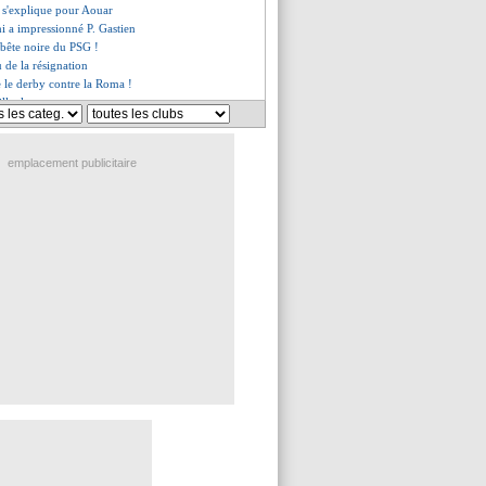
 s'explique pour Aouar
i a impressionné P. Gastien
 bête noire du PSG !
u de la résignation
re le derby contre la Roma !
lle, les compos
, les compos
hute à Leverkusen !
 Utd renverse Fulham
emplacement publicitaire
 en garde de Mandanda
ce n'est pas le PSG"
 Rennes (fini)
par Nice, Le Bris positive
odibo appelés ! (officiel)
na vers un forfait
emplacer Saliba
 Rennes (mi-tps)
le avec Messi ? Galtier répond
ule face au Torino !
balade, Saka brille !
est (fini)
ent (fini)
-0 Auxerre (fini)
2-1 Clermont (fini)
 du duo Pedri-Gavi
nnes, les compos