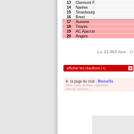
19
AC Ajaccio
21
28
20
Angers
10
28
Lu 21.463 fois
- Er
afficher les réactions (+)
la page du club :
Marseille
bilan, stats, réultats, calendrier,
effectif, tranferts, ...