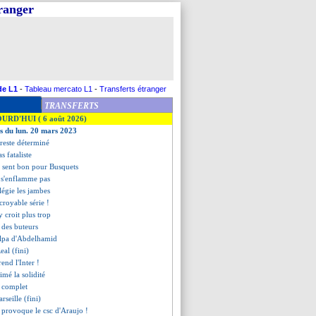
tranger
de L1
-
Tableau mercato L1
-
Transferts étranger
TRANSFERTS
OURD'HUI ( 6 août 2026)
es du lun. 20 mars 2023
reste déterminé
s fataliste
 ça sent bon pour Busquets
e s'enflamme pas
légie les jambes
ncroyable série !
y croit plus trop
t des buteurs
ulpa d'Abdelhamid
eal (fini)
rend l'Inter !
imé la solidité
t complet
seille (fini)
s provoque le csc d'Araujo !