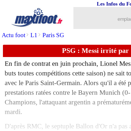
Les Infos du F
emplac
>
>
Actu foot
L1
Paris SG
PSG : Messi irrité par 
En fin de contrat en juin prochain, Lionel Mes
buts toutes compétitions cette saison) ne sait t
avec le Paris Saint-Germain. Alors qu'il a été 
prestations ratées contre le Bayern Munich (0-
Champions, l'attaquant argentin a prématurémen
mardi.
D'après RMC, le septuple Ballon d'Or n'a pas 