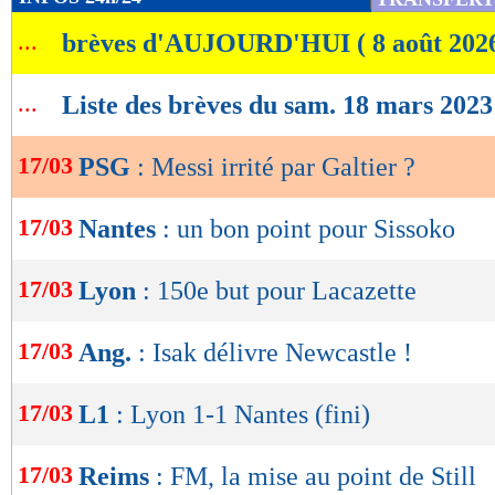
de
...
brèves d'AUJOURD'HUI ( 8 août 202
lecture
OK
...
Liste des brèves du sam. 18 mars 2023
17/03
PSG
: Messi irrité par Galtier ?
17/03
Nantes
: un bon point pour Sissoko
17/03
Lyon
: 150e but pour Lacazette
17/03
Ang.
: Isak délivre Newcastle !
17/03
L1
: Lyon 1-1 Nantes (fini)
17/03
Reims
: FM, la mise au point de Still