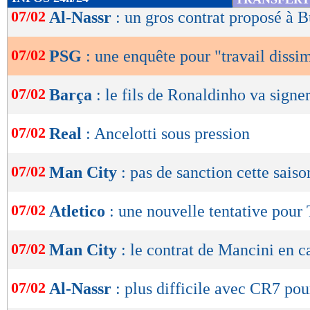
de la désinformation et de la manipulation méd
de
07/02
Al-Nassr
: un gros contrat proposé à B
lecture
Lu 25.562 fois
- Romain Rigaux -
07/02
PSG
: une enquête pour "travail dissi
OK
07/02
Barça
: le fils de Ronaldinho va signer
07/02
Real
: Ancelotti sous pression
07/02
Man City
: pas de sanction cette saiso
07/02
Atletico
: une nouvelle tentative pou
07/02
Man City
: le contrat de Mancini en c
07/02
Al-Nassr
: plus difficile avec CR7 po