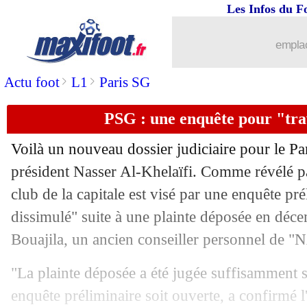
Les Infos du F
07/02
OM
: Tudor, la Rolex et le café
emplac
07/02
Lille
: Fonseca clôt l'épisode Létang
>
>
Actu foot
L1
Paris SG
07/02
PSV
: Van Nistelrooy confirme pour 
PSG : une enquête pour "tra
07/02
OM
: Rongier ne sous-estime pas le 
Voilà un nouveau dossier judiciaire pour le Pa
07/02
Real
: Grenier répond à la polémique 
président Nasser Al-Khelaïfi. Comme révélé pa
club de la capitale est visé par une enquête pré
07/02
PSG
: Galtier donne des nouvelles d
dissimulé" suite à une plainte déposée en déc
Bouajila, un ancien conseiller personnel de "
07/02
OM
: Tavares forfait contre le PSG
"La plainte déposée a été jugée suffisamment 
07/02
Man City
: un ancien Red joue la prov
enquête préliminaire soit ouverte, a confirmé 