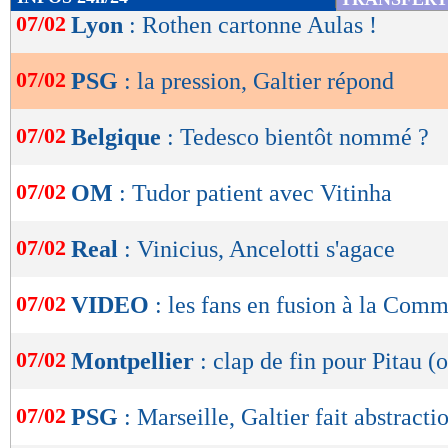
de
07/02
Lyon
: Rothen cartonne Aulas !
lecture
07/02
PSG
: la pression, Galtier répond
OK
07/02
Belgique
: Tedesco bientôt nommé ?
07/02
OM
: Tudor patient avec Vitinha
07/02
Real
: Vinicius, Ancelotti s'agace
07/02
VIDEO
: les fans en fusion à la Com
07/02
Montpellier
: clap de fin pour Pitau (o
07/02
PSG
: Marseille, Galtier fait abstracti