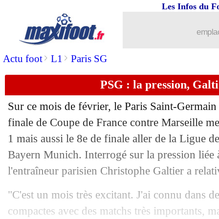
Les Infos du F
emplac
>
>
Actu foot
L1
Paris SG
PSG : la pression, Galt
Sur ce mois de février, le Paris Saint-Germain
...
brèves d'AUJOURD'HUI ( 9 août 202
finale de Coupe de France contre Marseille me
1 mais aussi le 8e de finale aller de la Ligue
...
Liste des brèves du mer. 8 février 202
Bayern Munich. Interrogé sur la pression liée 
l'entraîneur parisien Christophe Galtier a relati
07/02
OM
: Dante classe avec Vitinha
"C'est un mois très excitant. J'ai connu dans d
07/02
PSG
: prêt étendu pour Wijnaldum à 
compactes avec des matchs très importants, m