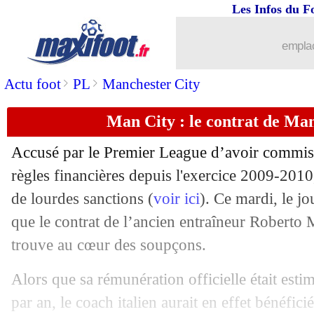
Les Infos du F
07/02
PSG
: Galtier donne des nouvelles d
emplac
07/02
OM
: Tavares forfait contre le PSG
>
>
Actu foot
PL
Manchester City
07/02
Man City
: un ancien Red joue la prov
Man City : le contrat de Man
07/02
Fiorentina
: Chelsea a tenté Amrabat 
Accusé par le Premier League d’avoir commis 
07/02
PSG
: Galtier juge le niveau de Zaïr
règles financières depuis l'exercice 2009-201
de lourdes sanctions (
voir ici
). Ce mardi, le j
07/02
Chelsea
: un membre des All Blacks en
que le contrat de l’ancien entraîneur Roberto
trouve au cœur des soupçons.
07/02
Lens
: F. Haise - "pas là pour se taire"
Alors que sa rémunération officielle était esti
07/02
PSG
: Donnarumma plus libéré ? Galt
par an, le coach italien aurait en effet bénéfici