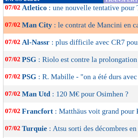
de
07/02
Atletico
: une nouvelle tentative pou
lecture
07/02
Man City
: le contrat de Mancini en c
OK
07/02
Al-Nassr
: plus difficile avec CR7 po
07/02
PSG
: Riolo est contre la prolongatio
07/02
PSG
: R. Mabille - "on a été durs av
07/02
Man Utd
: 120 M€ pour Osimhen ?
07/02
Francfort
: Matthäus voit grand pour
07/02
Turquie
: Atsu sorti des décombres en