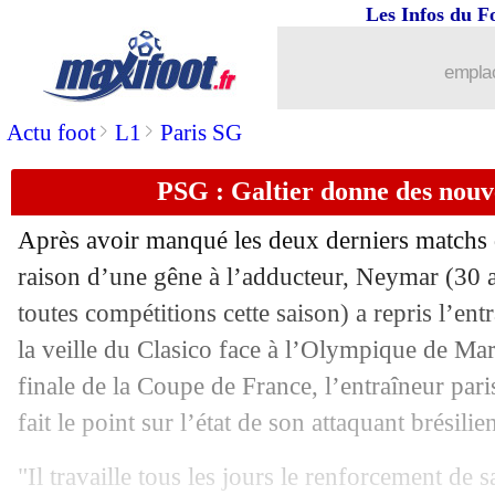
Les Infos du F
07/02
Montpellier
: retour attendu de Der Z
emplac
07/02
PSG
: Ramos, une tendance négative..
>
>
Actu foot
L1
Paris SG
07/02
Juve
: Pogba, la mise au point de Cal
PSG : Galtier donne des nouv
07/02
OM
: Sanchez, Tudor justifie sa gesti
Après avoir manqué les deux derniers matchs 
07/02
Lyon
: Rothen cartonne Aulas !
raison d’une gêne à l’adducteur, Neymar (30 a
toutes compétitions cette saison) a repris l’ent
07/02
PSG
: la pression, Galtier répond
la veille du Clasico face à l’Olympique de Mar
finale de la Coupe de France, l’entraîneur pari
07/02
Belgique
: Tedesco bientôt nommé ?
fait le point sur l’état de son attaquant brésilie
07/02
OM
: Tudor patient avec Vitinha
"Il travaille tous les jours le renforcement de s