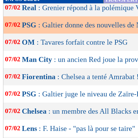
de
07/02
Real
: Grenier répond à la polémique 
lecture
07/02
PSG
: Galtier donne des nouvelles d
OK
07/02
OM
: Tavares forfait contre le PSG
07/02
Man City
: un ancien Red joue la prov
07/02
Fiorentina
: Chelsea a tenté Amrabat 
07/02
PSG
: Galtier juge le niveau de Zaïr
07/02
Chelsea
: un membre des All Blacks en
07/02
Lens
: F. Haise - "pas là pour se taire"