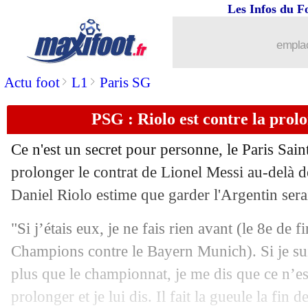
Les Infos du F
07/02
Man City
: un ancien Red joue la prov
emplac
07/02
Fiorentina
: Chelsea a tenté Amrabat 
>
>
Actu foot
L1
Paris SG
07/02
PSG
: Galtier juge le niveau de Zaïr
PSG : Riolo est contre la prol
07/02
Chelsea
: un membre des All Blacks en
Ce n'est un secret pour personne, le Paris Sai
07/02
Lens
: F. Haise - "pas là pour se taire"
prolonger le contrat de Lionel Messi au-delà d
Daniel Riolo estime que garder l'Argentin serai
07/02
PSG
: Donnarumma plus libéré ? Galt
"Si j’étais eux, je ne fais rien avant (le 8e de 
07/02
Sondage MF
: Varane, une décision c
Champions contre le Bayern Munich). Si je suis
plus que le championnat, je me dis que ce n’es
07/02
Lille
: Ismaily absent 2 mois
prolonger et je lui dis. Il fait la gueule la fin 