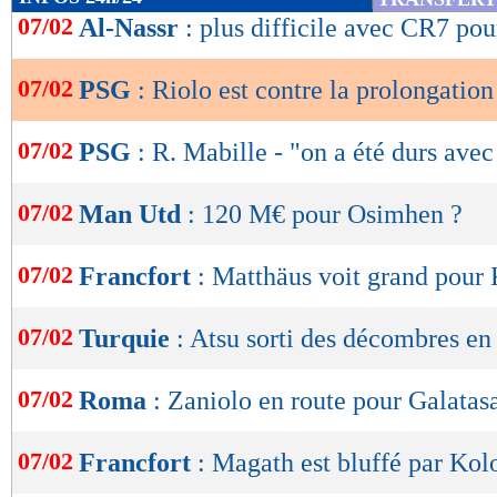
de
07/02
Al-Nassr
: plus difficile avec CR7 po
lecture
07/02
PSG
: Riolo est contre la prolongatio
OK
07/02
PSG
: R. Mabille - "on a été durs av
07/02
Man Utd
: 120 M€ pour Osimhen ?
07/02
Francfort
: Matthäus voit grand pour
07/02
Turquie
: Atsu sorti des décombres en
07/02
Roma
: Zaniolo en route pour Galatas
07/02
Francfort
: Magath est bluffé par Ko