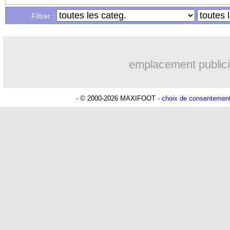
...
Liste des brèves du lun. 6 février 2023
Filtrer :
...
Liste des brèves du dim. 5 février 202
emplacement publici
- © 2000-2026 MAXIFOOT -
choix de consentemen