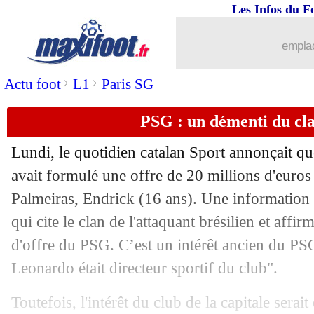
Les Infos du F
25/10
PSG
: Pastore voit un "autre" Messi
emplac
25/10
Divers
: Mangala et l'exemple Benze
>
>
Actu foot
L1
Paris SG
25/10
Villarreal
: Emery explique son dépar
PSG : un démenti du cl
25/10
OM
: le groupe pour Francfort, avec 2
Lundi, le quotidien catalan Sport annonçait qu
25/10
LdC (U19)
: succès et qualification p
avait formulé une offre de 20 millions d'euros 
Palmeiras, Endrick (16 ans). Une information
25/10
Aston Villa
: les chiffres du contrat d
qui cite le clan de l'attaquant brésilien et affir
d'offre du PSG. C’est un intérêt ancien du PS
25/10
LdC
: le programme du jour
Leonardo était directeur sportif du club".
25/10
EdF
: la bonne nouvelle Lucas Herna
Toutefois, l'intérêt du club de la capitale serait