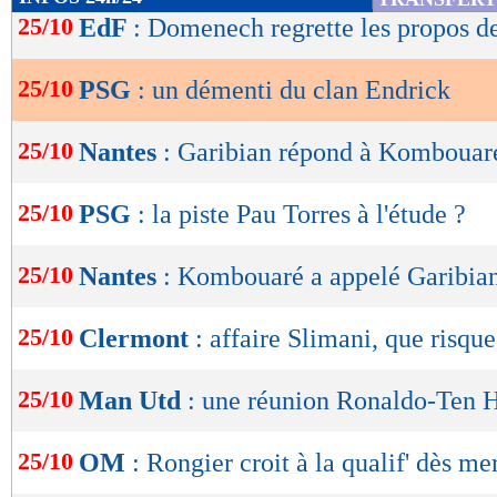
de
25/10
EdF
: Domenech regrette les propos 
lecture
25/10
PSG
: un démenti du clan Endrick
OK
25/10
Nantes
: Garibian répond à Kombouar
25/10
PSG
: la piste Pau Torres à l'étude ?
25/10
Nantes
: Kombouaré a appelé Garibia
25/10
Clermont
: affaire Slimani, que risqu
25/10
Man Utd
: une réunion Ronaldo-Ten 
25/10
OM
: Rongier croit à la qualif' dès me