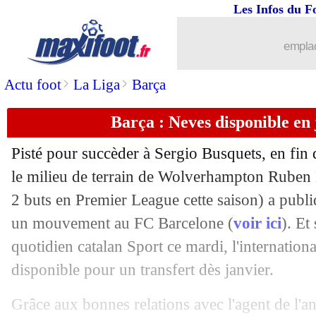
Les Infos du F
emplac
>
>
Actu foot
La Liga
Barça
...
brèves d'AUJOURD'HUI ( 7 août 202
Barça : Neves disponible en j
...
Liste des brèves du mer. 26 octobre 2
Pisté pour succèder à Sergio Busquets, en fin 
25/10
Haïfa
: Bakhar assume le style de son
le milieu de terrain de Wolverhampton Ruben 
2 buts en Premier League cette saison) a publi
25/10
PSG
: la MNM, Galtier distribue ses b
un mouvement au FC Barcelone (
voir ici
). Et
quotidien catalan Sport ce mardi, l'internatio
25/10
Real
: Camavinga pense au Mondial, m
disponible pour un transfert dès janvier.
25/10
PSG
: Galtier a vu une grande perfor
Grâce aux bonnes relations avec l'agent de l'a