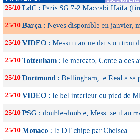
de
25/10
LdC
: Paris SG 7-2 Maccabi Haifa (fin
lecture
25/10
Barça
: Neves disponible en janvier, m
OK
25/10
VIDEO
: Messi marque dans un trou d
25/10
Tottenham
: le mercato, Conte a des a
25/10
Dortmund
: Bellingham, le Real a sa 
25/10
VIDEO
: le bel intérieur du pied de 
25/10
PSG
: double-double, Messi seul au 
25/10
Monaco
: le DT chipé par Chelsea