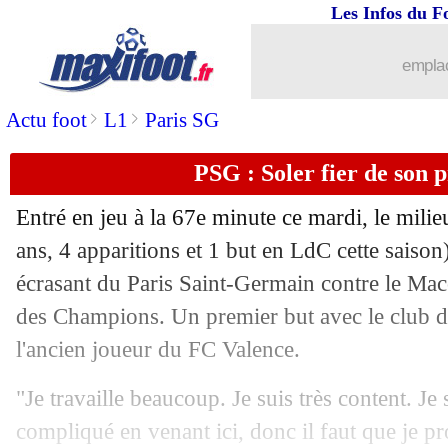
Les Infos du F
emplac
>
>
Actu foot
L1
Paris SG
PSG : Soler fier de son 
Entré en jeu à la 67e minute ce mardi, le milie
ans, 4 apparitions et 1 but en LdC cette saison
écrasant du Paris Saint-Germain contre le Mac
des Champions. Un premier but avec le club de 
l'ancien joueur du FC Valence.
"Je travaille beaucoup. Je suis très content. Je 
compliqué en venant ici, donc il faut que je p