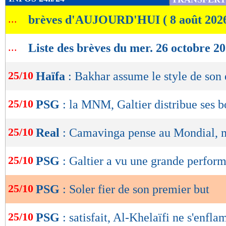
de
...
brèves d'AUJOURD'HUI ( 8 août 202
lecture
OK
...
Liste des brèves du mer. 26 octobre 2
25/10
Haïfa
: Bakhar assume le style de son
25/10
PSG
: la MNM, Galtier distribue ses b
25/10
Real
: Camavinga pense au Mondial, m
25/10
PSG
: Galtier a vu une grande perfor
25/10
PSG
: Soler fier de son premier but
25/10
PSG
: satisfait, Al-Khelaïfi ne s'enfl