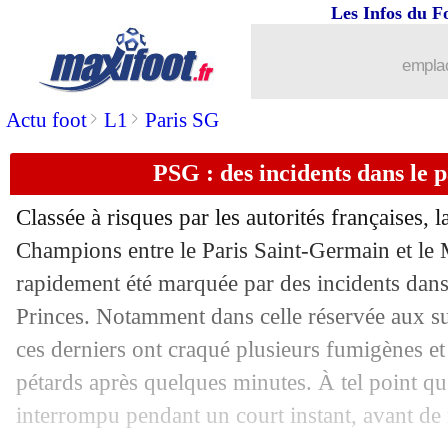
Les Infos du F
25/10
PSG
: Soler fier de son premier but
emplac
25/10
PSG
: satisfait, Al-Khelaïfi ne s'enfl
>
>
Actu foot
L1
Paris SG
25/10
PSG-Haïfa
: 14 personnes interpellées
PSG : des incidents dans le p
25/10
Haïfa
: le PSG, Seck a imité Palmieri
Classée à risques par les autorités françaises, 
25/10
PSG
: Hakimi savoure la qualification
Champions entre le Paris Saint-Germain et le 
rapidement été marquée par des incidents dans
25/10
PSG
: 7-2, la joie de Marquinhos
Princes. Notamment dans celle réservée aux su
ces derniers ont craqué plusieurs fumigènes 
25/10
LdC
: les résultats de la soirée
pétards après quelques minutes. À tel point qu
interrompu pendant un court instant, avant de
25/10
LdC
: le classement du groupe H (PSG