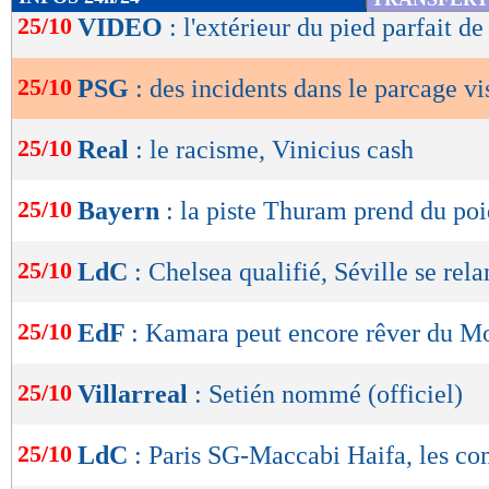
de
25/10
VIDEO
: l'extérieur du pied parfait d
lecture
25/10
PSG
: des incidents dans le parcage vi
OK
25/10
Real
: le racisme, Vinicius cash
25/10
Bayern
: la piste Thuram prend du poi
25/10
LdC
: Chelsea qualifié, Séville se rel
25/10
EdF
: Kamara peut encore rêver du M
25/10
Villarreal
: Setién nommé (officiel)
25/10
LdC
: Paris SG-Maccabi Haifa, les c