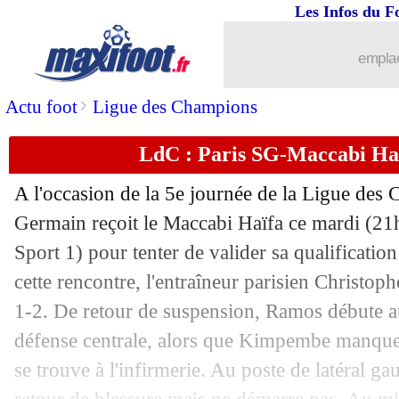
Les Infos du F
25/10
LdC
: les résultats de la soirée
emplac
25/10
LdC
: le classement du groupe H (PSG
>
Actu foot
Ligue des Champions
25/10
LdC
: Paris SG 7-2 Maccabi Haifa (fin
LdC : Paris SG-Maccabi Hai
25/10
Barça
: Neves disponible en janvier, m
A l'occasion de la 5e journée de la Ligue des 
25/10
VIDEO
: Messi marque dans un trou d
Germain reçoit le Maccabi Haïfa ce mardi (2
Sport 1) pour tenter de valider sa qualification
25/10
Tottenham
: le mercato, Conte a des a
cette rencontre, l'entraîneur parisien Christop
1-2. De retour de suspension, Ramos débute 
25/10
Dortmund
: Bellingham, le Real a sa 
défense centrale, alors que Kimpembe manque
se trouve à l'infirmerie. Au poste de latéral 
25/10
VIDEO
: le bel intérieur du pied de 