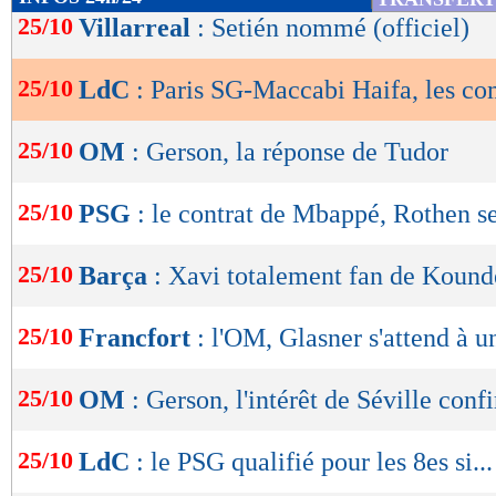
de
25/10
Villarreal
: Setién nommé (officiel)
lecture
Lu 624 fois
- Damien Da Silva -
25/10
LdC
: Paris SG-Maccabi Haifa, les c
OK
25/10
OM
: Gerson, la réponse de Tudor
25/10
PSG
: le contrat de Mbappé, Rothen s
25/10
Barça
: Xavi totalement fan de Kound
25/10
Francfort
: l'OM, Glasner s'attend à 
25/10
OM
: Gerson, l'intérêt de Séville conf
25/10
LdC
: le PSG qualifié pour les 8es si...