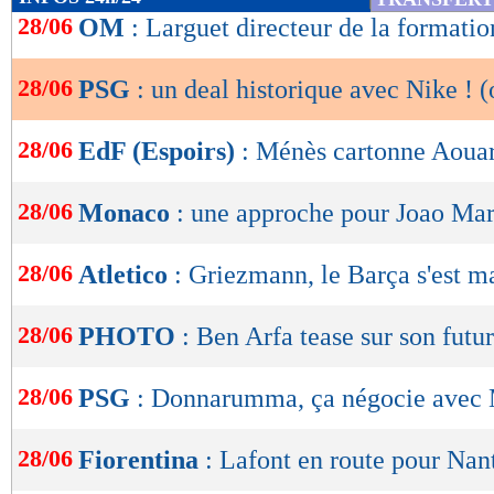
de
28/06
OM
: Larguet directeur de la formation
lecture
28/06
PSG
: un deal historique avec Nike ! (o
OK
28/06
EdF (Espoirs)
: Ménès cartonne Aouar
28/06
Monaco
: une approche pour Joao Mar
28/06
Atletico
: Griezmann, le Barça s'est m
28/06
PHOTO
: Ben Arfa tease sur son futu
28/06
PSG
: Donnarumma, ça négocie avec 
28/06
Fiorentina
: Lafont en route pour Nan