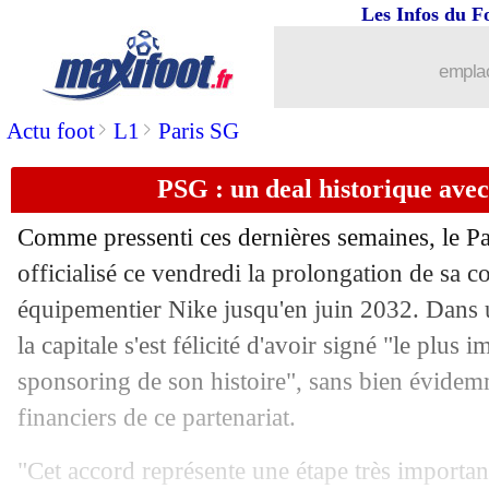
Les Infos du F
28/06
ASSE
: la piste Tait prend du plomb da
emplac
28/06
Nottingham
: Lamouchi nommé (offic
>
>
Actu foot
L1
Paris SG
28/06
Chelsea
: prix fixé à 30 M€ pour Zou
PSG : un deal historique avec 
28/06
Dijon
: Kwon vendu à Fribourg (offici
Comme pressenti ces dernières semaines, le P
28/06
Juve
: Buffon fixe ses exigences
officialisé ce vendredi la prolongation de sa c
équipementier Nike jusqu'en juin 2032. Dans
28/06
PSG
: Milinkovic-Savic, Kurzawa auss
la capitale s'est félicité d'avoir signé "le plus 
sponsoring de son histoire", sans bien évidemm
28/06
Atletico
: la peur de Forlán pour Gri
financiers de ce partenariat.
28/06
Real
: son avenir, Ceballos s'exprime
"Cet accord représente une étape très important