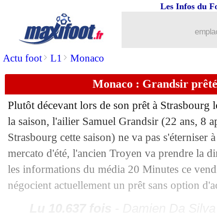
Les Infos du F
28/06
CdM (f)
: France 1-2 Etats-Unis (fini)
emplac
28/06
Séville
: deux pistes en L1 pour Corch
>
>
Actu foot
L1
Monaco
28/06
CAN
: le Maroc domine le choc et se q
Monaco : Grandsir prêté
28/06
Galatasaray
: Babel signe 3 ans (offic
Plutôt décevant lors de son prêt à Strasbourg l
la saison, l'ailier
Samuel Grandsir
(22 ans, 8 a
28/06
PSG
: accord avec Lille pour Weah !
Strasbourg cette saison) ne va pas s'éterniser
28/06
CdM (f)
: France - Etats-Unis, qui do
mercato d'été, l'ancien Troyen va prendre la d
les informations du média 20 Minutes ce vend
28/06
CdM (f)
: France - Etats-Unis, les co
négocient actuellement un prêt sans option d'a
28/06
Arsenal
: la cote d'Özil est au plus bas.
Lu 10.637 fois
- Damien Da Silva 