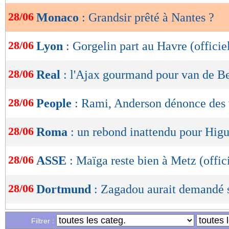
28/06
Monaco
: Grandsir prêté à Nantes ?
OK
28/06
Lyon
: Gorgelin part au Havre (officie
28/06
Real
: l'Ajax gourmand pour van de B
28/06
People
: Rami, Anderson dénonce des 
28/06
Roma
: un rebond inattendu pour Higu
28/06
ASSE
: Maïga reste bien à Metz (offic
28/06
Dortmund
: Zagadou aurait demandé 
28/06
Monaco
: Raggi quitte le club (officie
Filtrer :