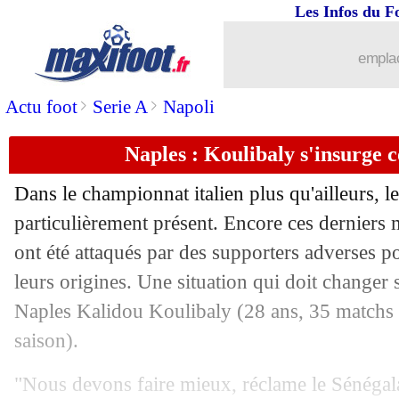
Les Infos du F
28/06
Monaco
: Raggi quitte le club (officie
emplac
28/06
Nîmes
: Philippoteaux recruté (officiel
>
>
Actu foot
Serie A
Napoli
28/06
M'Gladbach
: Embolo arrive de Schal
Naples : Koulibaly s'insurge c
28/06
Barça
: Manchester United rêve d'Umt
Dans le championnat italien plus qu'ailleurs, l
28/06
ASSE
: la piste Tait prend du plomb da
particulièrement présent. Encore ces derniers
ont été attaqués par des supporters adverses p
28/06
Nottingham
: Lamouchi nommé (offic
leurs origines. Une situation qui doit changer 
Naples
Kalidou Koulibaly
(28 ans, 35 matchs e
28/06
Chelsea
: prix fixé à 30 M€ pour Zou
saison).
28/06
Dijon
: Kwon vendu à Fribourg (offici
"Nous devons faire mieux, réclame le Sénégala