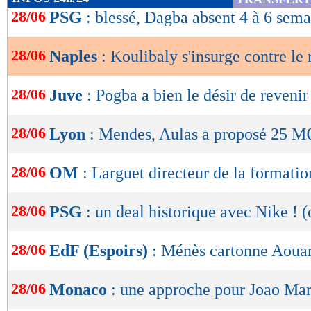
de
28/06
PSG
: blessé, Dagba absent 4 à 6 sema
lecture
28/06
Naples
: Koulibaly s'insurge contre le
OK
28/06
Juve
: Pogba a bien le désir de revenir
28/06
Lyon
: Mendes, Aulas a proposé 25 M€
28/06
OM
: Larguet directeur de la formation
28/06
PSG
: un deal historique avec Nike ! (o
28/06
EdF (Espoirs)
: Ménès cartonne Aouar
28/06
Monaco
: une approche pour Joao Mar