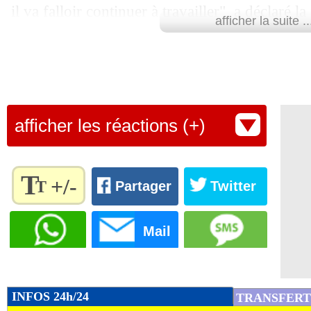
il va falloir continuer à travailler", a déclaré 
afficher la suite ..
Canal+.
Lu 4.833 fois
- Romain Rigaux -
afficher les réactions (+)
T
+/-
T
Partager
Twitter
Règlez la
taille du
Mail
texte
pour
l'adapter
à vos
INFOS 24h/24
TRANSFERT
préférences