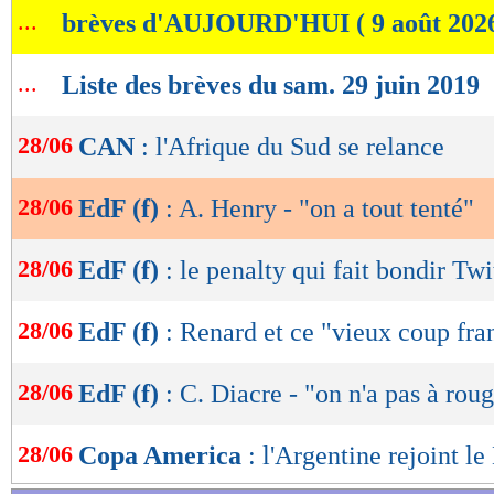
...
brèves d'AUJOURD'HUI ( 9 août 202
de
lecture
...
Liste des brèves du sam. 29 juin 2019
OK
28/06
CAN
: l'Afrique du Sud se relance
28/06
EdF (f)
: A. Henry - "on a tout tenté"
28/06
EdF (f)
: le penalty qui fait bondir Twi
28/06
EdF (f)
: Renard et ce "vieux coup fra
28/06
EdF (f)
: C. Diacre - "on n'a pas à roug
28/06
Copa America
: l'Argentine rejoint le 