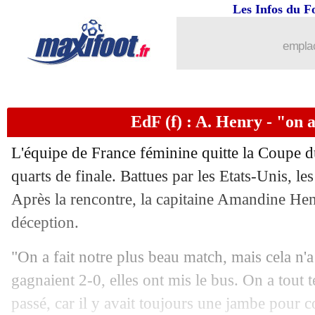
Les Infos du F
emplac
EdF (f) : A. Henry - "on a
L'équipe de France féminine quitte la Coupe 
quarts de finale. Battues par les Etats-Unis, le
Après la rencontre, la capitaine Amandine Henr
déception.
"On a fait notre plus beau match, mais cela n'a
gagnaient 2-0, elles ont mis le bus. On a tout t
passé, car il y avait toujours une jambe pour c