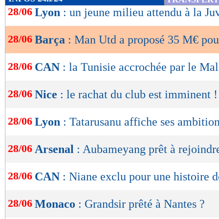
de
28/06
Lyon
: un jeune milieu attendu à la Ju
lecture
28/06
Barça
: Man Utd a proposé 35 M€ pou
OK
28/06
CAN
: la Tunisie accrochée par le Mal
28/06
Nice
: le rachat du club est imminent !
28/06
Lyon
: Tatarusanu affiche ses ambitio
28/06
Arsenal
: Aubameyang prêt à rejoind
28/06
CAN
: Niane exclu pour une histoire d
28/06
Monaco
: Grandsir prêté à Nantes ?