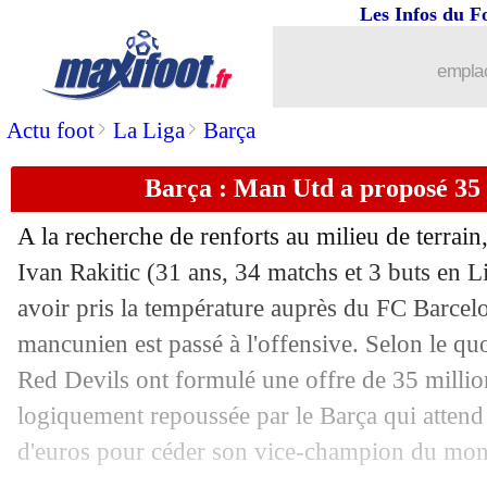
Les Infos du F
...
Liste des brèves du sam. 29 juin 2019
emplac
28/06
CAN
: l'Afrique du Sud se relance
>
>
Actu foot
La Liga
Barça
28/06
EdF (f)
: A. Henry - "on a tout tenté"
Barça : Man Utd a proposé 35
28/06
EdF (f)
: le penalty qui fait bondir Twi
A la recherche de renforts au milieu de terrai
28/06
EdF (f)
: Renard et ce "vieux coup fra
Ivan Rakitic
(31 ans, 34 matchs et 3 buts en Li
avoir pris la température auprès du FC Barcel
28/06
EdF (f)
: C. Diacre - "on n'a pas à roug
mancunien est passé à l'offensive. Selon le quo
Red Devils ont formulé une offre de 35 millio
28/06
Copa America
: l'Argentine rejoint le 
logiquement repoussée par le Barça qui attend
d'euros pour céder son vice-champion du mon
28/06
CdM (f)
: France 1-2 Etats-Unis (fini)