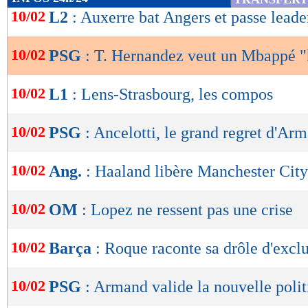
de
10/02
L2
: Auxerre bat Angers et passe leade
lecture
10/02
PSG
: T. Hernandez veut un Mbappé 
OK
10/02
L1
: Lens-Strasbourg, les compos
10/02
PSG
: Ancelotti, le grand regret d'Ar
10/02
Ang.
: Haaland libère Manchester City
10/02
OM
: Lopez ne ressent pas une crise
10/02
Barça
: Roque raconte sa drôle d'excl
10/02
PSG
: Armand valide la nouvelle poli