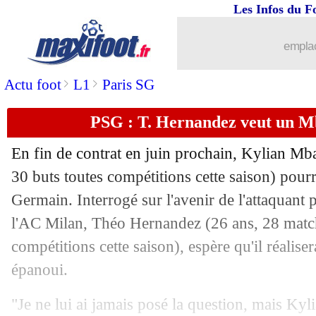
Les Infos du F
10/02
L2
: les résultats de la soirée
emplac
10/02
All.
: Leverkusen colle une raclée au 
>
>
Actu foot
L1
Paris SG
10/02
Esp.
: le Real corrige Gérone !
PSG : T. Hernandez veut un 
10/02
L1
: Paris SG-Lille, les compos
En fin de contrat en juin prochain, Kylian
Mb
10/02
Lens
: Haise vante l'état d'esprit du g
30 buts toutes compétitions cette saison) pourra
Germain. Interrogé sur l'avenir de l'attaquant p
10/02
Ita.
: l'Inter renverse la Roma
l'AC Milan, Théo
Hernandez
(26 ans, 28 match
compétitions cette saison), espère qu'il réalise
10/02
Atletico
: Koke en désaccord avec sa d
épanoui.
10/02
Côte d'Ivoire
: Haller met en garde s
"Je ne lui ai jamais posé la question, mais Kylia