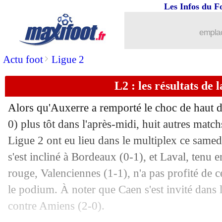
Les Infos du F
emplac
>
Actu foot
Ligue 2
L2 : les résultats de l
Alors qu'Auxerre a remporté le choc de haut d
...
brèves d'AUJOURD'HUI ( 6 août 202
0) plus tôt dans l'après-midi, huit autres matc
Ligue 2 ont eu lieu dans le multiplex ce samed
...
Liste des brèves du dim. 11 février 20
s'est incliné à Bordeaux (0-1), et Laval, tenu e
10/02
PSG
: Mbappé, Luis Enrique dédramat
rouge, Valenciennes (1-1), n'a pas profité de 
le podium. À noter que Caen s'est invité dans l
10/02
Lille
: un LOSC à 80% pour Chevalier
contre Amiens (2-0).