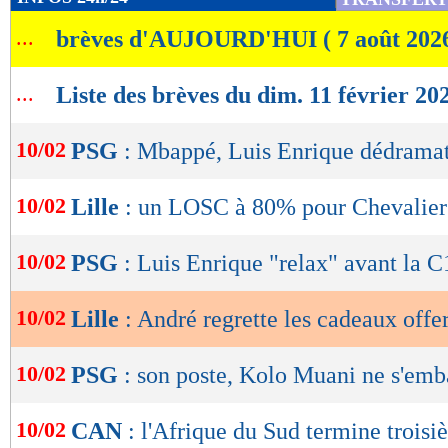
de
...
brèves d'AUJOURD'HUI ( 7 août 202
lecture
OK
...
Liste des brèves du dim. 11 février 20
10/02
PSG
: Mbappé, Luis Enrique dédramat
10/02
Lille
: un LOSC à 80% pour Chevalier
10/02
PSG
: Luis Enrique "relax" avant la C
10/02
Lille
: André regrette les cadeaux offer
10/02
PSG
: son poste, Kolo Muani ne s'emb
10/02
CAN
: l'Afrique du Sud termine troisi