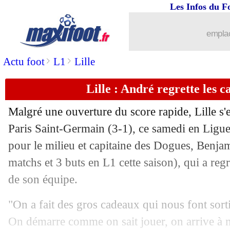
Les Infos du F
emplac
>
>
Actu foot
L1
Lille
Lille : André regrette les c
Malgré une ouverture du score rapide, Lille s'es
Paris Saint-Germain (3-1), ce samedi en Ligue 
pour le milieu et capitaine des Dogues, Benj
matchs et 3 buts en L1 cette saison), qui a regr
de son équipe.
"On a fait des gros cadeaux qui nous font sorti
On démarre comme on sait jouer, on arrive à m