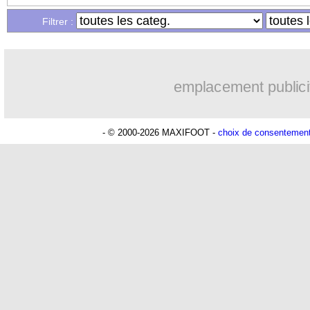
Filtrer :
10/02
L1
: Paris SG 3-1 Lille (fini)
10/02
Real
: Mbappé, Ancelotti s'agace
emplacement publici
10/02
Milan
: Pioli prend la défense de Mai
- © 2000-2026 MAXIFOOT -
choix de consentemen
10/02
Strasbourg
: Vieira explique son coup
10/02
L2
: le classement provisoire
10/02
L2
: les résultats de la soirée
10/02
All.
: Leverkusen colle une raclée au 
10/02
Esp.
: le Real corrige Gérone !