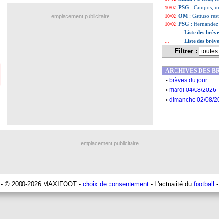
PSG
: Campos, u
10/02
OM
: Gattuso res
emplacement publicitaire
10/02
PSG
: Hernandez
10/02
Liste des brèv
...
Liste des brève
...
Filtrer :
ARCHIVES DES B
.
brèves du jour
.
mardi 04/08/2026
.
dimanche 02/08/2
emplacement publicitaire
- © 2000-2026 MAXIFOOT -
choix de consentement
- L'actualité du
football
-