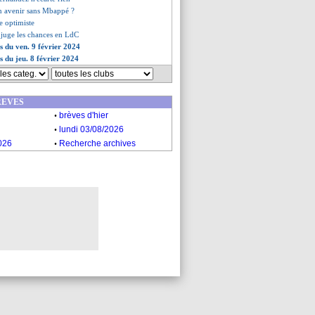
n avenir sans Mbappé ?
te optimiste
 juge les chances en LdC
es du ven. 9 février 2024
s du jeu. 8 février 2024
REVES
.
brèves d'hier
.
lundi 03/08/2026
.
026
Recherche archives