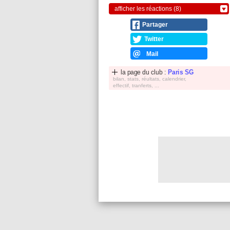
afficher les réactions (8)
Partager
Twitter
Mail
la page du club :
Paris SG
bilan, stats, réultats, calendrier,
effectif, tranferts, ...