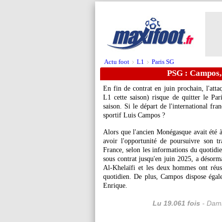
Actu foot
L1
Paris SG
>
>
PSG : Campos,
En fin de contrat en juin prochain, l'att
L1 cette saison) risque de quitter le P
saison. Si le départ de l'international fra
sportif Luis Campos ?
Alors que l'ancien Monégasque avait été à 
avoir l'opportunité de poursuivre son t
France, selon les informations du quotidie
sous contrat jusqu'en juin 2025, a désorma
Al-Khelaïfi et les deux hommes ont réus
quotidien. De plus, Campos dispose égalem
Enrique.
Lu 19.061 fois
- Dami