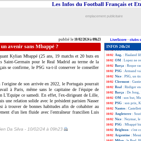
Coupe d'Asie
: l
10/02
Les Infos du Football Français et E
Esp.
: la Real Soc
10/02
Ang.
: Tottenham 
10/02
emplacement publicitaire
Ang.
: Liverpool 
10/02
All.
: Openda et L
10/02
Monaco
: Hütter
10/02
L2
: Auxerre bat 
10/02
publié le
10/02/2024 à 09h23
PSG
: T. Hernan
10/02
LiveScore
-
clubs 
L1
: Lens-Strasb
10/02
 un avenir sans Mbappé ?
INFOS 24h/24
PSG
: Ancelotti,
10/02
Ang.
: Haaland li
10/02
aquant Kylian
Mbappé
(25 ans, 19 matchs et 20 buts en
OM
: Lopez ne re
10/02
aris Saint-Germain pour le Real Madrid au terme de la
Barça
: Roque ra
10/02
nçais se confirme, le PSG va-t-il conserver le conseiller
PSG
: Armand val
10/02
Nice
: PSG, un ti
10/02
Clermont
: Gasti
10/02
l'origine de son arrivée en 2022, le Portugais pourrait
Real
: Rüdiger enc
10/02
ravail à Paris, même sans le capitaine de l'équipe de
Barça
: De Jong, 
10/02
n L'Equipe ce samedi. En effet, l'ex-dirigeant de Lille,
OM
: son but, M
10/02
is une relation solide avec le président parisien Nasser
PSG
: son prix, 
10/02
si à trouver de bonnes habitudes afin de cohabiter au
Nantes
: Castelle
10/02
ent d'un lien fluide avec l'entraîneur francilien Luis
Angleterre
: Sou
10/02
Nice
: Neymar, le
10/02
PSG
: Mbappé bie
10/02
en Da Silva - 10/02/24 à 09h23
Brighton
: c'est
10/02
Argentine
: Mess
10/02
Milan
: le Real, 
10/02