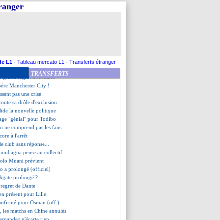
e doublé pour le Qatar !
tranger
iedad battue avant le PSG
fait plier Brighton !
reprend la tête
eipzig encore frustrés
 prévient son groupe
Angers et passe leader !
dez veut un Mbappé "heureux"
de L1
-
Tableau mercato L1
-
Transferts étranger
ourg, les compos
TRANSFERTS
 le grand regret d'Armand
bère Manchester City !
ssent pas une crise
conte sa drôle d'exclusion
ide la nouvelle politique
rage "génial" pour Todibo
en ne comprend pas les fans
ore à l'arrêt
le club sans réponse...
oumbagna pense au collectif
Kolo Muani prévient
tto a prolongé (officiel)
thgate prolongé ?
 regret de Dante
n présent pour Lille
 confirmé pour Osman (off.)
i, les matchs en Chine annulés
Hernandez n'écarte rien