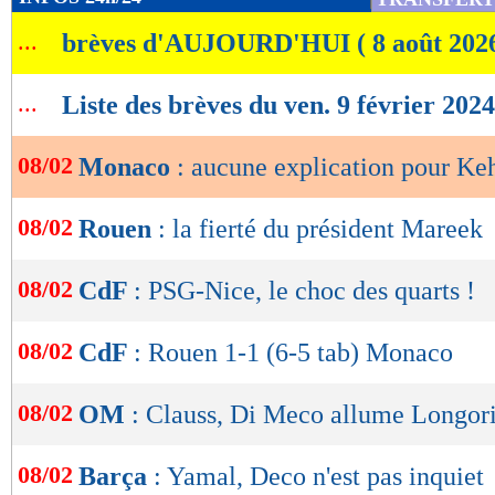
de
...
brèves d'AUJOURD'HUI ( 8 août 202
lecture
OK
...
Liste des brèves du ven. 9 février 2024
08/02
Monaco
: aucune explication pour Ke
08/02
Rouen
: la fierté du président Mareek
08/02
CdF
: PSG-Nice, le choc des quarts !
08/02
CdF
: Rouen 1-1 (6-5 tab) Monaco
08/02
OM
: Clauss, Di Meco allume Longor
08/02
Barça
: Yamal, Deco n'est pas inquiet