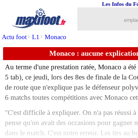
Les Infos du F
emplac
>
>
Actu foot
L1
Monaco
Monaco : aucune explicatio
Au terme d'une prestation ratée, Monaco a été
5 tab), ce jeudi, lors des 8es de finale de la 
de route que n'explique pas le défenseur poly
6 matchs toutes compétitions avec Monaco cett
"C'est difficile à expliquer. On n'a pas réussi à
pense qu'on avait des occasions pour gagner ma
dans le match. C'est notre erreur. Les tirs au b