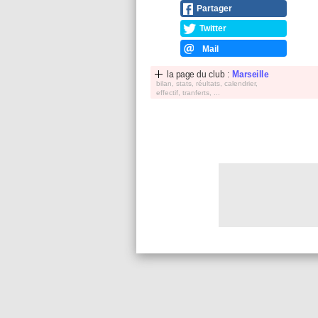
Partager
Twitter
Mail
la page du club :
Marseille
bilan, stats, réultats, calendrier,
effectif, tranferts, ...