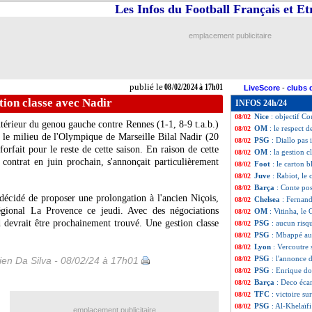
Les Infos du Football Français et E
CdF
: Rouen-Mon
08/02
EdF
: Deschamps 
08/02
Metz
: départ im
08/02
emplacement publicitaire
LdN
: le tirage c
08/02
Lille
: déjà un gro
08/02
Mauritanie
: Ami
08/02
Nantes
: option d
08/02
publié le
08/02/2024 à 17h01
LiveScore
-
clubs 
OM
: Gattuso tac
08/02
tion classe avec Nadir
INFOS 24h/24
PSG
: Ramos sav
08/02
Nice
: objectif C
08/02
térieur du genou gauche contre Rennes (1-1, 8-9 t.a.b.)
OM
: le respect d
08/02
, le milieu de l'Olympique de Marseille Bilal
Nadir
(20
PSG
: Diallo pas
08/02
forfait pour le reste de cette saison. En raison de cette
OM
: la gestion 
08/02
 contrat en juin prochain, s'annonçait particulièrement
Foot
: le carton 
08/02
Juve
: Rabiot, le 
08/02
Barça
: Conte po
08/02
 décidé de proposer une prolongation à l'ancien Niçois,
Chelsea
: Fernand
08/02
régional La Provence ce jeudi. Avec des négociations
OM
: Vitinha, le
08/02
d devrait être prochainement trouvé. Une gestion classe
PSG
: aucun risq
08/02
PSG
: Mbappé au 
08/02
Lyon
: Vercoutre 
08/02
PSG
: l'annonce 
en Da Silva - 08/02/24 à 17h01
08/02
PSG
: Enrique do
08/02
Barça
: Deco écar
08/02
TFC
: victoire su
08/02
PSG
: Al-Khelaïfi
08/02
emplacement publicitaire