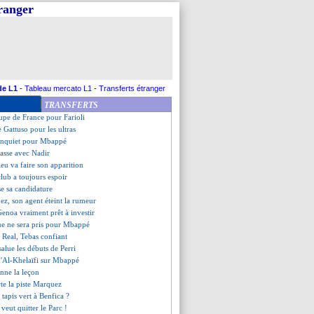
tranger
aco, les compos
pense d'abord... à l'Euro
minent pour N'Guessan
omplet de la phase de poules !
s coup dur pour Ilic...
r Abdou prolonge ! (officiel)
'achat levée pour Cömert ?
de L1
-
Tableau mercato L1
-
Transferts étranger
le l'implication de Clauss
TRANSFERTS
oure son but
oupe de France pour Farioli
e Gattuso pour les ultras
 inquiet pour Mbappé
classe avec Nadir
bleu va faire son apparition
club a toujours espoir
se sa candidature
ez, son agent éteint la rumeur
 Genoa vraiment prêt à investir
ue ne sera pris pour Mbappé
Real, Tebas confiant
salue les débuts de Perri
d'Al-Khelaïfi sur Mbappé
nne la leçon
te la piste Marquez
r tapis vert à Benfica ?
 veut quitter le Parc !