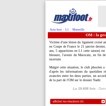
Actu foot
L1
Marseille
>
>
OM : la ges
Victime d'une lésion du ligament croisé an
en Coupe de France le 21 janvier dernier
ans, 5 apparitions en L1 cette saison) est 
blessure, l'avenir du Marocain, en fin de
incertain.
Malgré cette situation, le club phocéen a
d'après les informations du quotidien 
avancées entre les deux parties, un accor
de la part de l'OM sur le dossier Nadir.
Lu 19.608 fois
- Dami
afficher les réactions (4)