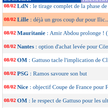
de
08/02
LdN
: le tirage complet de la phase de
lecture
08/02
Lille
: déjà un gros coup dur pour Ilic..
OK
08/02
Mauritanie
: Amir Abdou prolonge ! (o
08/02
Nantes
: option d'achat levée pour Cö
08/02
OM
: Gattuso tacle l'implication de C
08/02
PSG
: Ramos savoure son but
08/02
Nice
: objectif Coupe de France pour F
08/02
OM
: le respect de Gattuso pour les ul