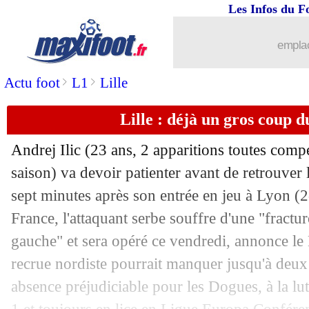
Les Infos du F
08/02
Rouen
: la fierté du président Mareek
emplac
08/02
CdF
: PSG-Nice, le choc des quarts !
>
>
Actu foot
L1
Lille
08/02
CdF
: Rouen 1-1 (6-5 tab) Monaco
Lille : déjà un gros coup du
08/02
OM
: Clauss, Di Meco allume Longor
Andrej
Ilic
(23 ans, 2 apparitions toutes compét
08/02
Barça
: Yamal, Deco n'est pas inquiet
saison) va devoir patienter avant de retrouver l
sept minutes après son entrée en jeu à Lyon (
08/02
Côte d'Ivoire
: Fofana voit une finale
France, l'attaquant serbe souffre d'une "fractur
gauche" et sera opéré ce vendredi, annonce le
08/02
Lens
: Openda défend Wahi
recrue nordiste pourrait manquer jusqu'à deu
absence préjudiciable pour les Dogues, à la l
08/02
PSG
: la mairie persiste pour le Parc