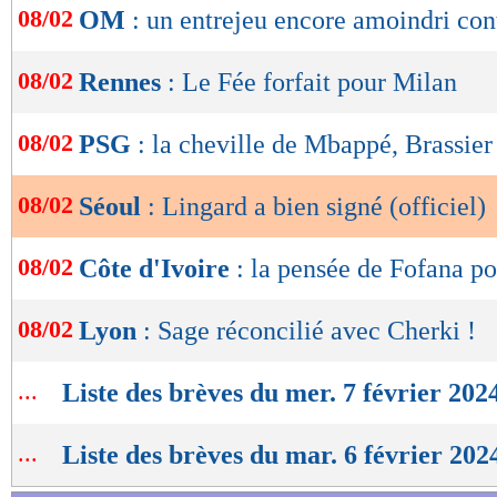
08/02
OM
: un entrejeu encore amoindri co
de
lecture
08/02
Rennes
: Le Fée forfait pour Milan
OK
08/02
PSG
: la cheville de Mbappé, Brassier
08/02
Séoul
: Lingard a bien signé (officiel)
08/02
Côte d'Ivoire
: la pensée de Fofana p
08/02
Lyon
: Sage réconcilié avec Cherki !
...
Liste des brèves du mer. 7 février 202
...
Liste des brèves du mar. 6 février 202