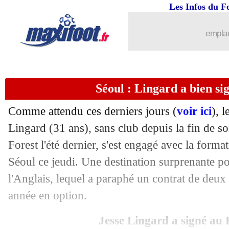
Les Infos du F
08/02
PSG
: Mbappé au Real, Tebas confian
emplac
08/02
Lyon
: Vercoutre salue les débuts de Pe
08/02
PSG
: l'annonce d'Al-Khelaïfi sur Mb
Séoul : Lingard a bien sig
08/02
PSG
: Enrique donne la leçon
Comme attendu ces derniers jours (
voir ici
), 
08/02
Barça
: Deco écarte la piste Marquez
Lingard (31 ans), sans club depuis la fin de s
Forest l'été dernier, s'est engagé avec la for
08/02
TFC
: victoire sur tapis vert à Benfica
Séoul ce jeudi. Une destination surprenante pou
l'Anglais, lequel a paraphé un contrat de deux
08/02
PSG
: Al-Khelaïfi veut quitter le Parc 
année en option.
08/02
OM
: Guendouzi, l'explication de Lon
Jesse Lingard a signé au