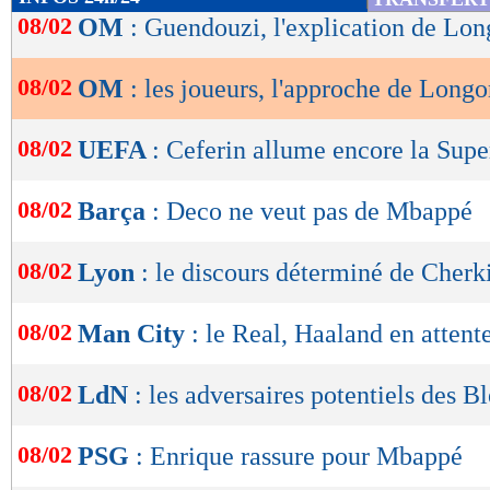
de
08/02
OM
: Guendouzi, l'explication de Lon
lecture
08/02
OM
: les joueurs, l'approche de Longo
OK
08/02
UEFA
: Ceferin allume encore la Supe
08/02
Barça
: Deco ne veut pas de Mbappé
08/02
Lyon
: le discours déterminé de Cherk
08/02
Man City
: le Real, Haaland en attente
08/02
LdN
: les adversaires potentiels des B
08/02
PSG
: Enrique rassure pour Mbappé