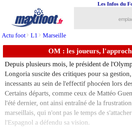
Les Infos du F
08/02
OM
: le respect de Gattuso pour les ul
emplac
08/02
PSG
: Diallo pas inquiet pour Mbappé
>
>
Actu foot
L1
Marseille
08/02
OM
: la gestion classe avec Nadir
OM : les joueurs, l'approc
08/02
Foot
: le carton bleu va faire son appar
Depuis plusieurs mois, le président de l'Olym
08/02
Juve
: Rabiot, le club a toujours espoir
Longoria suscite des critiques pour sa gestio
incessants au sein de l'effectif phocéen lors de
08/02
Barça
: Conte pose sa candidature
Certains départs, comme ceux de Mattéo Guen
l'été dernier, ont ainsi entraîné de la frustrati
08/02
Chelsea
: Fernandez, son agent éteint
marseillais, qui n'ont pas le temps de s'attach
l'Espagnol a défendu sa vision.
08/02
OM
: Vitinha, le Genoa vraiment prêt 