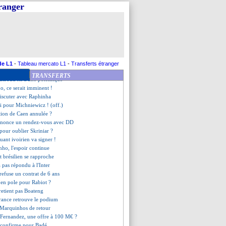
icencié (officiel)
tranger
am, l'appel de Saint-Maximin
ne reviendra pas
tient la corde pour Ounahi
Pavard confirmée !
ilan se place sur Kolo Muani
idzic éteint la rumeur Gvardiol
 se lance pour Depay, mais...
de L1
-
Tableau mercato L1
-
Transferts étranger
jellal dézingue E. Martinez !
TRANSFERTS
, Giroud rit d'une polémique
o, ce serait imminent !
discuter avec Raphinha
ini pour Michniewicz ! (off.)
ation de Caen annulée ?
annonce un rendez-vous avec DD
pour oublier Skriniar ?
quant ivoirien va signer !
nho, l'espoir continue
nt brésilien se rapproche
a pas répondu à l'Inter
efuse un contrat de 6 ans
 en pole pour Rabiot ?
 retient pas Boateng
France retrouve le podium
 Marquinhos de retour
 Fernandez, une offre à 100 M€ ?
 confirme pour Badé