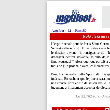
Actu foot
L1
Paris SG
>
>
PSG : Skriniar
L’espoir renaît pour le Paris Saint-Germa
Serie A cette saison). Après s’être cassé l
le dossier, devant l’intransigeance de l’
défenseur central slovaque, le club de la 
fins. Pourquoi ? Alors que tout portait à 
mois de juin prochain avec les Nerazzurri, 
Pire, La Gazzetta dello Sport affirme q
intériste. En sachant que le joueur sera au
une arrivée libre en fin de saison dès le 1e
jugement et finalement accepter de discute
Lu 22.781 fois
- Alex
afficher les réactions (2)