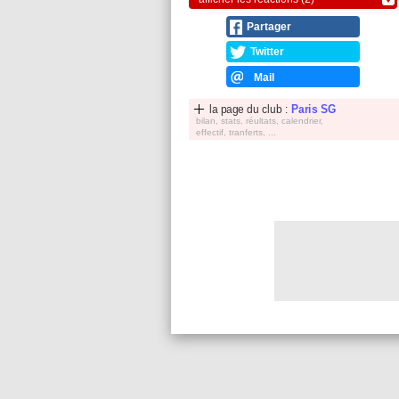
Partager
Twitter
Mail
la page du club :
Paris SG
bilan, stats, réultats, calendrier,
effectif, tranferts, ...