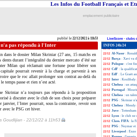
Angers
: Baticle l
22/12
Les Infos du Football Français et E
Newcastle
: Thur
22/12
ASSE
: Ghoulam 
22/12
emplacement publicitaire
Angers
: Naples 
22/12
Barça
: la piste 
22/12
Francfort
: le M
22/12
Bayern
: Saliham
22/12
publié le
22/12/2022 à 11h53
Barça
: Newcastle
22/12
LiveScore
-
clubs 
Argentine
: Boud
22/12
 n'a pas répondu à l'Inter
INFOS 24h/24
EdF
: l'Australie
22/12
Al-Nassr
: Ronald
22/12
in dans le dossier Milan Skriniar (27 ans, 15 matchs en
Barça
: Xavi va 
22/12
es dents durant l’intégralité du dernier mercato d’été sur
Pologne
: c'est f
22/12
Inter Milan qui réclamait une fortune pour libérer son
CdF
: la qualific
22/12
capitale pourrait revenir à la charge et parvenir à ses
EdF
: Le Graët 
22/12
croire que le roc allait prolonger son contrat au-delà du
Inter
: Koulibaly 
22/12
le temps passe et rien n’est acté.
Chelsea
: un atta
22/12
Portugal
: Mouri
22/12
ue Skriniar n’a toujours pas répondu à la proposition
Chelsea
: un tale
22/12
torisé à discuter avec le club de son choix pour préparer
PSG
: Skriniar n'
22/12
r janvier, l’Inter pourrait, sous la contrainte, revoir son
Chelsea
: Mendy r
22/12
r avec le PSG cet hiver.
Juve
: Tottenham
22/12
Lyon
: le club ne
22/12
is Goudlijian - 22/12/22 à 11h53
Class. FIFA
: la 
22/12
PSG
: Neymar et
22/12
Liverpool
: Enzo
22/12
Rennes
: Genesio
22/12