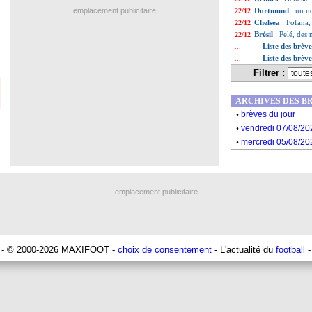
emplacement publicitaire
Dortmund
: un n
22/12
Chelsea
: Fofana, 
22/12
Brésil
: Pelé, des
22/12
Liste des brèv
...
Liste des brèv
...
Filtrer :
ARCHIVES DES B
.
brèves du jour
.
vendredi 07/08/20
.
mercredi 05/08/20
emplacement publicitaire
- © 2000-2026 MAXIFOOT -
choix de consentement
- L'actualité du
football
-