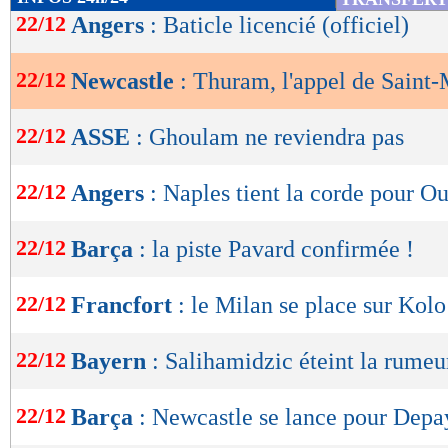
de
22/12
Angers
: Baticle licencié (officiel)
lecture
22/12
Newcastle
: Thuram, l'appel de Saint
OK
22/12
ASSE
: Ghoulam ne reviendra pas
22/12
Angers
: Naples tient la corde pour O
22/12
Barça
: la piste Pavard confirmée !
22/12
Francfort
: le Milan se place sur Kol
22/12
Bayern
: Salihamidzic éteint la rumeu
22/12
Barça
: Newcastle se lance pour Depay