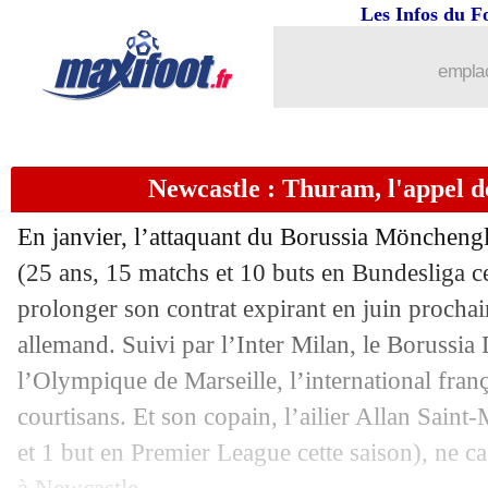
Les Infos du F
22/12
Ang. (Cpe)
: Manchester City écarte 
emplac
22/12
Barça
: De Jong n'est plus poussé deho
22/12
Chelsea
: pour Leboeuf, Kanté doit dir
Newcastle : Thuram, l'appel 
22/12
Arbitrage
: Janny Sikazwe arrête sa ca
En janvier, l’attaquant du Borussia Mönche
22/12
FIFA
: Blatter met en garde Infantino
(25 ans, 15 matchs et 10 buts en Bundesliga ce
prolonger son contrat expirant en juin prochain
22/12
Amical
: Lyon s'incline face à Monza
allemand. Suivi par l’Inter Milan, le Borussi
l’Olympique de Marseille, l’international fra
22/12
Amical
: Rennes s'impose face à Brest
courtisans. Et son copain, l’ailier Allan Sain
et 1 but en Premier League cette saison), ne cac
22/12
Divers
: Thierry Henry prêt à rebondir