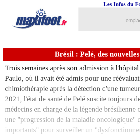
Les Infos du F
22/12
Argentine
: Boudjellal dézingue E. Ma
emplac
22/12
EdF
: l'Australie, Giroud rit d'une po
22/12
Al-Nassr
: Ronaldo, ce serait imminen
Brésil : Pelé, des nouvelle
22/12
Barça
: Xavi va discuter avec Raphin
Trois semaines après son admission à l'hôpital
22/12
Pologne
: c'est fini pour Michniewicz !
Paulo, où il avait été admis pour une réévalua
chimiothérapie après la détection d'une tumeu
22/12
CdF
: la qualification de Caen annulée
2021, l'état de santé de Pelé suscite toujours d
médecins en charge de la légende brésilienne 
22/12
EdF
: Le Graët annonce un rendez-vo
une "progression de la maladie oncologique" et
22/12
Inter
: Koulibaly pour oublier Skriniar
importants" pour surveiller un "dysfonctionne