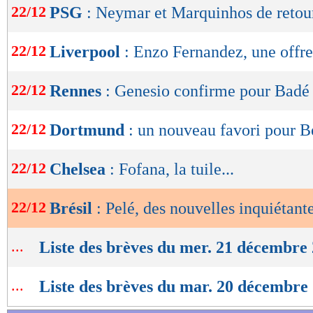
22/12
PSG
: Neymar et Marquinhos de retou
de
lecture
22/12
Liverpool
: Enzo Fernandez, une offr
OK
22/12
Rennes
: Genesio confirme pour Badé
22/12
Dortmund
: un nouveau favori pour 
22/12
Chelsea
: Fofana, la tuile...
22/12
Brésil
: Pelé, des nouvelles inquiétant
...
Liste des brèves du mer. 21 décembre
...
Liste des brèves du mar. 20 décembre