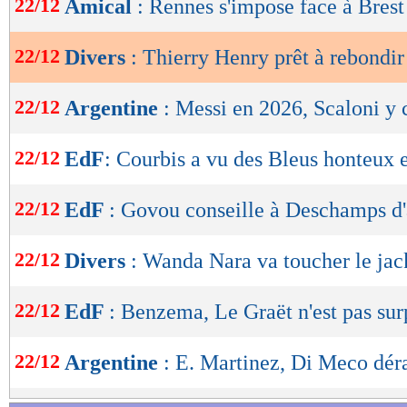
22/12
Amical
: Rennes s'impose face à Brest
de
lecture
22/12
Divers
: Thierry Henry prêt à rebondir
OK
22/12
Argentine
: Messi en 2026, Scaloni y 
22/12
EdF
: Courbis a vu des Bleus honteux e
22/12
EdF
: Govou conseille à Deschamps d'
22/12
Divers
: Wanda Nara va toucher le jac
22/12
EdF
: Benzema, Le Graët n'est pas sur
22/12
Argentine
: E. Martinez, Di Meco dér