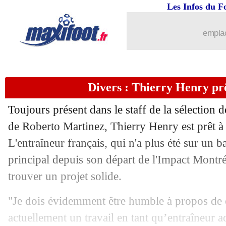
Les Infos du F
emplac
Divers : Thierry Henry pr
Toujours présent dans le staff de la sélection 
de Roberto Martinez, Thierry Henry est prêt à
L'entraîneur français, qui n'a plus été sur un 
principal depuis son départ de l'Impact Montré
...
brèves d'AUJOURD'HUI ( 7 août 202
trouver un projet solide.
"Je dois évidemment être humble à propos de ç
...
Liste des brèves du ven. 23 décembre 
actuellement un travail en tant qu’entraîneur a