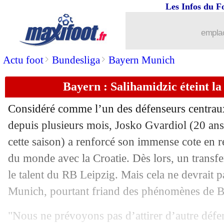
Les Infos du F
22/12
Amical
: Lyon s'incline face à Monza
emplac
22/12
Amical
: Rennes s'impose face à Brest
>
>
Actu foot
Bundesliga
Bayern Munich
22/12
Divers
: Thierry Henry prêt à rebondir
Bayern : Salihamidzic éteint l
22/12
Argentine
: Messi en 2026, Scaloni y 
Considéré comme l’un des défenseurs centraux
22/12
EdF
: Courbis a vu des Bleus honteux e
depuis plusieurs mois, Josko Gvardiol (20 an
cette saison) a renforcé son immense cote en 
22/12
EdF
: Govou conseille à Deschamps d'
du monde avec la Croatie. Dès lors, un transfer
le talent du RB Leipzig. Mais cela ne devrait p
22/12
Divers
: Wanda Nara va toucher le jac
Munich, pourtant friand des phénomènes de B
22/12
EdF
: Benzema, Le Graët n'est pas sur
"Nous ne prévoyons pas d’attirer d’autre défen