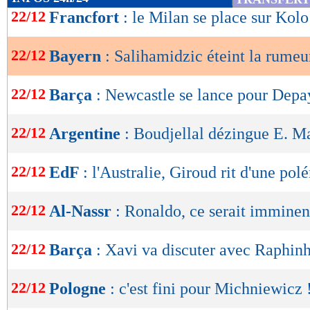
de
22/12
Francfort
: le Milan se place sur Kol
lecture
22/12
Bayern
: Salihamidzic éteint la rumeu
OK
22/12
Barça
: Newcastle se lance pour Depay
22/12
Argentine
: Boudjellal dézingue E. Ma
22/12
EdF
: l'Australie, Giroud rit d'une po
22/12
Al-Nassr
: Ronaldo, ce serait imminen
22/12
Barça
: Xavi va discuter avec Raphin
22/12
Pologne
: c'est fini pour Michniewicz !