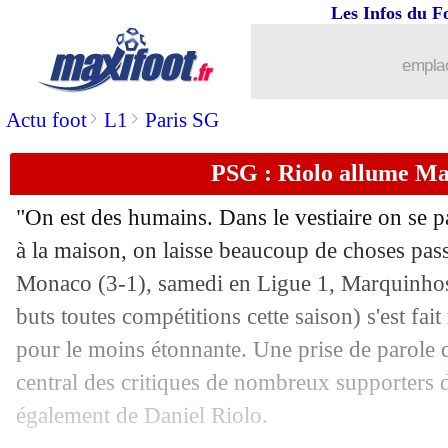
Les Infos du F
13/02
PSG
: Galtier fait le point sur Mbappé
emplac
13/02
Nice
: l'OM, Ghisolfi salue le choix d
>
>
Actu foot
L1
Paris SG
13/02
Barça
: le titre, Xavi refuse de s'enfl
PSG : Riolo allume M
13/02
Man Utd
: Rashford réjouit Ten Hag
"On est des humains. Dans le vestiaire on se pa
13/02
Strasbourg
: Antonetti arrive sur le b
à la maison, on laisse beaucoup de choses passer
Monaco (3-1), samedi en Ligue 1, Marquinhos
13/02
Atletico
: Depay retrouve le sourire
buts toutes compétitions cette saison) s'est fai
pour le moins étonnante. Une prise de parole 
13/02
OM
: Séville veut garder Gueye
central des critiques de nombreux supporters 
également de Daniel Riolo.
13/02
Lyon
: Lacazette, les jolis mots de Ch