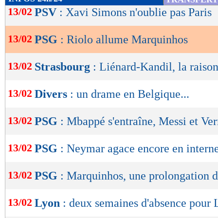
de
13/02
PSV
: Xavi Simons n'oublie pas Paris
lecture
13/02
PSG
: Riolo allume Marquinhos
OK
13/02
Strasbourg
: Liénard-Kandil, la raiso
13/02
Divers
: un drame en Belgique...
13/02
PSG
: Mbappé s'entraîne, Messi et Verr
13/02
PSG
: Neymar agace encore en interne
13/02
PSG
: Marquinhos, une prolongation d
13/02
Lyon
: deux semaines d'absence pour 