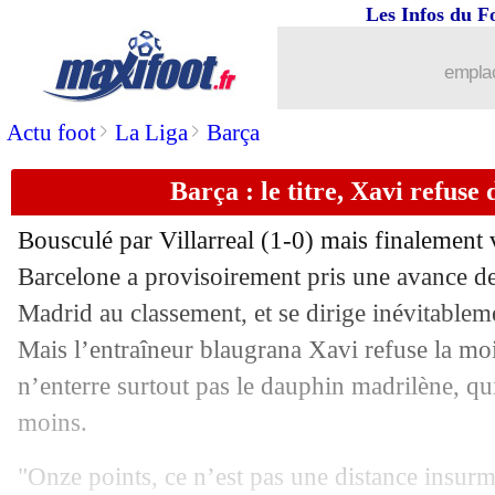
Les Infos du F
13/02
Ang.
: Liverpool s'offre le derby !
emplac
13/02
Ita.
: l'Inter accroché
>
>
Actu foot
La Liga
Barça
13/02
L2
: Metz n'en profite pas
Barça : le titre, Xavi refuse
13/02
PSG
: le message de Ramos à ses coéq
Bousculé par Villarreal (1-0) mais finalement
13/02
Strasbourg
: Antonetti nouveau coach 
Barcelone a provisoirement pris une avance de
Madrid au classement, et se dirige inévitablem
13/02
OM
: Henry bluffé par Sanchez
Mais l’entraîneur blaugrana Xavi refuse la m
n’enterre surtout pas le dauphin madrilène, q
13/02
Nantes
: la réponse de la FFF
moins.
13/02
Bayern
: Upamecano craint Messi
"Onze points, ce n’est pas une distance insurm