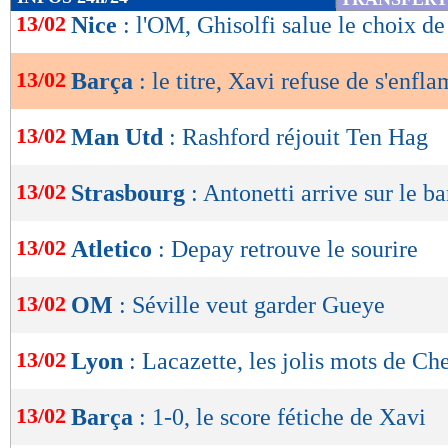
de
13/02
Nice
: l'OM, Ghisolfi salue le choix d
lecture
13/02
Barça
: le titre, Xavi refuse de s'enfl
OK
13/02
Man Utd
: Rashford réjouit Ten Hag
13/02
Strasbourg
: Antonetti arrive sur le b
13/02
Atletico
: Depay retrouve le sourire
13/02
OM
: Séville veut garder Gueye
13/02
Lyon
: Lacazette, les jolis mots de Ch
13/02
Barça
: 1-0, le score fétiche de Xavi