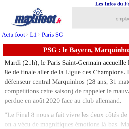
Les Infos du F
13/02
PSG
: le coup de gueule de Neymar !
emplac
13/02
Bayern
: Coman espère un bel accueil
>
>
Actu foot
L1
Paris SG
13/02
Nantes
: le club tente d'amadouer la F
PSG : le Bayern, Marquinhos
13/02
Lyon
: Lacazette forfait à Auxerre
Mardi (21h), le Paris Saint-Germain accueille
13/02
PSG
: Neymar et les tensions à Mona
8e de finale aller de la Ligue des Champions. 
défenseur central Marquinhos (28 ans, 31 matc
13/02
OM
: Gigot de retour pour le Classiqu
compétitions cette saison) de rappeler le mauva
perdue en août 2020 face au club allemand.
13/02
PSG
: Zaïre-Emery d'entrée, Mbappé 
"Le Final 8 nous a fait vivre les deux côtés de
13/02
PSG
: Galtier fait le point sur Mbappé
on a vécu de magnifiques émotions là-bas. Mai