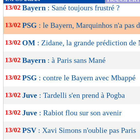
de
13/02
Bayern
: Sané toujours frustré ?
lecture
13/02
PSG
: le Bayern, Marquinhos n'a pas d
OK
13/02
OM
: Zidane, la grande prédiction de 
13/02
Bayern
: à Paris sans Mané
13/02
PSG
: contre le Bayern avec Mbappé
13/02
Juve
: Tardelli s'en prend à Pogba
13/02
Juve
: Rabiot flou sur son avenir
13/02
PSV
: Xavi Simons n'oublie pas Paris