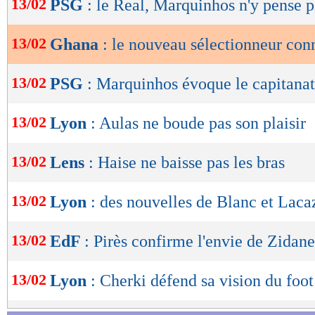
13/02
PSG
: le Real, Marquinhos n'y pense p
de
lecture
13/02
Ghana
: le nouveau sélectionneur conn
OK
13/02
PSG
: Marquinhos évoque le capitanat
13/02
Lyon
: Aulas ne boude pas son plaisir
13/02
Lens
: Haise ne baisse pas les bras
13/02
Lyon
: des nouvelles de Blanc et Laca
13/02
EdF
: Pirès confirme l'envie de Zidane
13/02
Lyon
: Cherki défend sa vision du foot