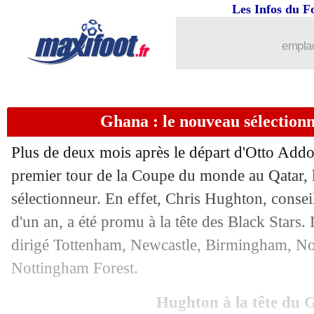
13/02
Bayern
: à Paris sans Mané
Les Infos du F
13/02
PSG
: contre le Bayern avec Mbappé
emplac
13/02
Juve
: Tardelli s'en prend à Pogba
Ghana : le nouveau sélectionn
13/02
Juve
: Rabiot flou sur son avenir
Plus de deux mois après le départ d'Otto Addo s
13/02
PSV
: Xavi Simons n'oublie pas Paris
premier tour de la Coupe du monde au Qatar, 
sélectionneur. En effet, Chris Hughton, consei
13/02
PSG
: Riolo allume Marquinhos
d'un an, a été promu à la tête des Black Stars.
13/02
Strasbourg
: Liénard-Kandil, la raiso
dirigé Tottenham, Newcastle, Birmingham, No
Nottingham Forest.
13/02
Divers
: un drame en Belgique...
Hughton à la tête du 