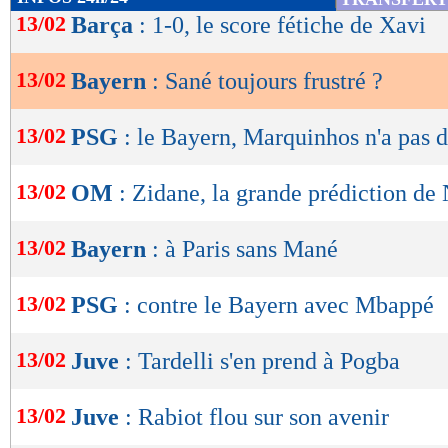
de
13/02
Barça
: 1-0, le score fétiche de Xavi
lecture
13/02
Bayern
: Sané toujours frustré ?
OK
13/02
PSG
: le Bayern, Marquinhos n'a pas d
13/02
OM
: Zidane, la grande prédiction de 
13/02
Bayern
: à Paris sans Mané
13/02
PSG
: contre le Bayern avec Mbappé
13/02
Juve
: Tardelli s'en prend à Pogba
13/02
Juve
: Rabiot flou sur son avenir