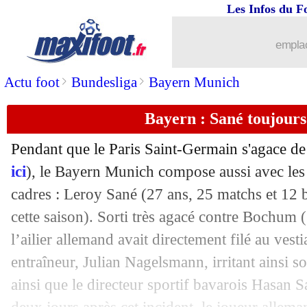
Les Infos du F
13/02
Bayern
: Upamecano craint Messi
emplac
13/02
PSG
: le coup de gueule de Neymar !
>
>
Actu foot
Bundesliga
Bayern Munich
13/02
Bayern
: Coman espère un bel accueil
Bayern : Sané toujours
13/02
Nantes
: le club tente d'amadouer la F
Pendant que le Paris Saint-Germain s'agace de 
13/02
Lyon
: Lacazette forfait à Auxerre
ici
), le Bayern Munich compose aussi avec les 
cadres : Leroy Sané (27 ans, 25 matchs et 12 
13/02
PSG
: Neymar et les tensions à Mona
cette saison). Sorti très agacé contre Bochum
l’ailier allemand avait directement filé au vesti
13/02
OM
: Gigot de retour pour le Classiqu
entraîneur, Julian Nagelsmann, irritant ainsi 
ainsi que le directeur sportif bavarois Hasan S
13/02
PSG
: Zaïre-Emery d'entrée, Mbappé 