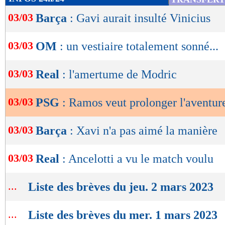
de
03/03
Barça
: Gavi aurait insulté Vinicius
lecture
OK
03/03
OM
: un vestiaire totalement sonné...
03/03
Real
: l'amertume de Modric
03/03
PSG
: Ramos veut prolonger l'aventur
03/03
Barça
: Xavi n'a pas aimé la manière
03/03
Real
: Ancelotti a vu le match voulu
...
Liste des brèves du jeu. 2 mars 2023
...
Liste des brèves du mer. 1 mars 2023