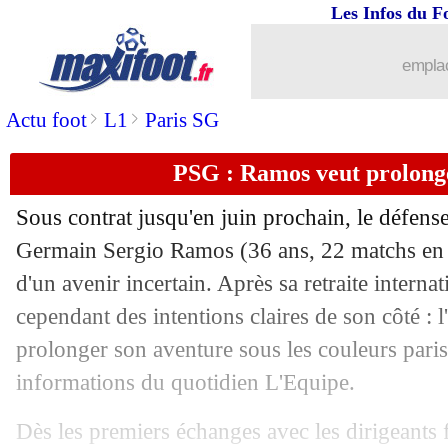
Les Infos du F
03/03
PSG
: Galtier clair pour Hakimi
emplac
03/03
PSG
: Neymar forfait pour le Bayern
>
>
Actu foot
L1
Paris SG
03/03
PSG
: l'avocate d'Hakimi prend la par
PSG : Ramos veut prolonge
03/03
EdF
: Kalulu croit en ses chances
Sous contrat jusqu'en juin prochain, le défense
Germain Sergio Ramos (36 ans, 22 matchs en L
03/03
Liverpool
: Firmino a décidé de partir
d'un avenir incertain. Après sa retraite interna
03/03
cependant des intentions claires de son côté : 
PSG
: Hakimi peut se déplacer à Mun
prolonger son aventure sous les couleurs paris
03/03
FFF
: pas de faute grave pour Hardoui
informations du quotidien L'Equipe.
03/03
OM
: la grande motivation de Mughe
Dès les premiers échanges avec les dirigeants 