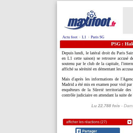
Actu foot
L1
Paris SG
>
>
PSG : Hak
Depuis lundi, le latéral droit du Paris S
en L1 cette saison) se retrouve accusé
soutenu par le club de la capitale, l'inte
affiché sa sérénité en démentant les accusa
Mais d'après les informations de l'Agen
Madrid a été mis en examen pour viol par l
enquêteurs de la Sûreté territoriale de
contrôle judiciaire en attendant la suite de
Lu 22.788 fois
- Dami
afficher les réactions (27)
Partager