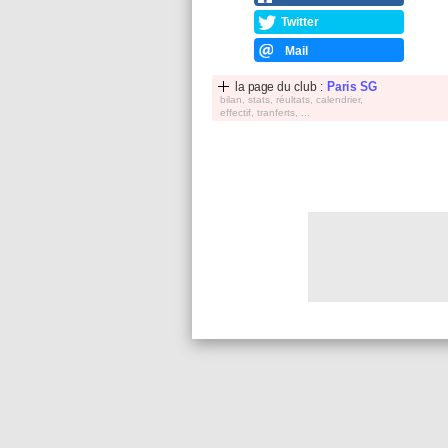
Twitter
Mail
la page du club :
Paris SG
bilan, stats, réultats, calendrier,
effectif, tranferts, ...