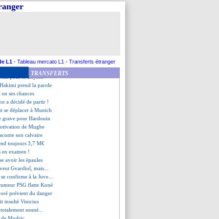
 prolongé (officiel)
tranger
as le temps de pleurer
anchez admet une frustration
appel du pied de Calhanoglu
 Sanchez veut surtout gagner
mande pardon aux fans
pé, Martinez calme le jeu
aussi charmé l'Inter !
de L1
-
Tableau mercato L1
-
Transferts étranger
air pour Hakimi
TRANSFERTS
fait pour le Bayern
d'Hakimi prend la parole
t en ses chances
no a décidé de partir !
t se déplacer à Munich
te grave pour Hardouin
motivation de Mughe
raconte son calvaire
tend toujours 3,7 M€
s en examen !
se avoir les épaules
veut Gvardiol, mais...
 se confirme à la Juve...
 rumeur PSG flatte Koné
boré prévient du danger
it insulté Vinicius
e totalement sonné...
e de Modric