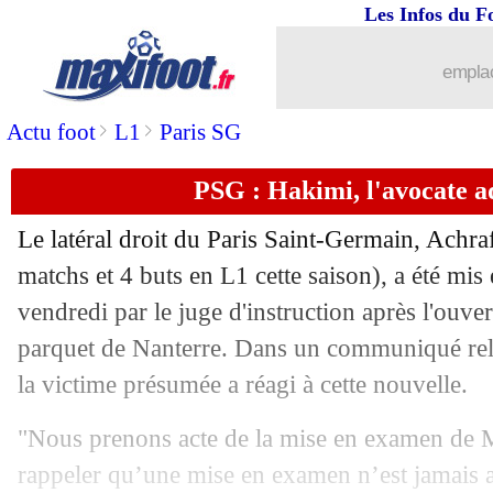
Les Infos du F
emplac
>
>
Actu foot
L1
Paris SG
PSG : Hakimi, l'avocate a
Le latéral droit du Paris Saint-Germain, Achr
...
brèves d'AUJOURD'HUI ( 7 août 202
matchs et 4 buts en L1 cette saison), a été mi
vendredi par le juge d'instruction après l'ouve
...
Liste des brèves du sam. 4 mars 2023
parquet de Nanterre. Dans un communiqué rel
la victime présumée a réagi à cette nouvelle.
03/03
Nice
: la déception de Laborde
"Nous prenons acte de la mise en examen de 
03/03
Auxerre
: un bon point pour Touré
rappeler qu’une mise en examen n’est jamais 