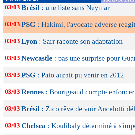
de
03/03
Brésil
: une liste sans Neymar
lecture
03/03
PSG
: Hakimi, l'avocate adverse réagi
OK
03/03
Lyon
: Sarr raconte son adaptation
03/03
Newcastle
: pas une surprise pour Gua
03/03
PSG
: Pato aurait pu venir en 2012
03/03
Rennes
: Bourigeaud compte enfoncer
03/03
Brésil
: Zico rêve de voir Ancelotti d
03/03
Chelsea
: Koulibaly déterminé à s'imp