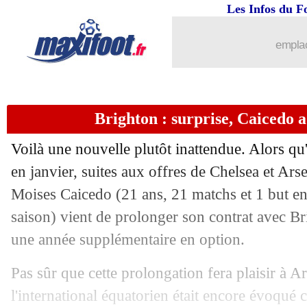
Les Infos du F
emplac
Brighton : surprise, Caicedo a 
Voilà une nouvelle plutôt inattendue. Alors qu'
en janvier, suites aux offres de Chelsea et Arse
Moises Caicedo (21 ans, 21 matchs et 1 but e
saison) vient de prolonger son contrat avec B
une année supplémentaire en option.
Pas sûr que cette prolongation fera plaisir à A
...
brèves d'AUJOURD'HUI ( 9 août 202
l'international équatorien était encore évoqué 