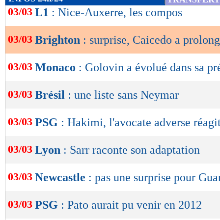
de
03/03
L1
: Nice-Auxerre, les compos
lecture
03/03
Brighton
: surprise, Caicedo a prolongé
OK
03/03
Monaco
: Golovin a évolué dans sa pr
03/03
Brésil
: une liste sans Neymar
03/03
PSG
: Hakimi, l'avocate adverse réagi
03/03
Lyon
: Sarr raconte son adaptation
03/03
Newcastle
: pas une surprise pour Gua
03/03
PSG
: Pato aurait pu venir en 2012