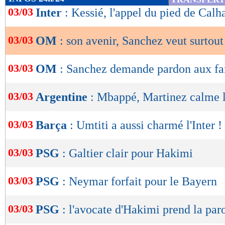
de
03/03
Inter
: Kessié, l'appel du pied de Cal
lecture
03/03
OM
: son avenir, Sanchez veut surtou
OK
03/03
OM
: Sanchez demande pardon aux fa
03/03
Argentine
: Mbappé, Martinez calme l
03/03
Barça
: Umtiti a aussi charmé l'Inter !
03/03
PSG
: Galtier clair pour Hakimi
03/03
PSG
: Neymar forfait pour le Bayern
03/03
PSG
: l'avocate d'Hakimi prend la par