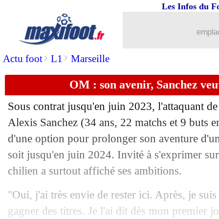
Les Infos du F
03/03
PSG
: Hakimi, l'avocate adverse réagi
emplac
03/03
Lyon
: Sarr raconte son adaptation
>
>
Actu foot
L1
Marseille
03/03
Newcastle
: pas une surprise pour Gua
OM : son avenir, Sanchez veu
03/03
PSG
: Pato aurait pu venir en 2012
Sous contrat jusqu'en juin 2023, l'attaquant d
03/03
Rennes
: Bourigeaud compte enfoncer
Alexis Sanchez (34 ans, 22 matchs et 9 buts en
d'une option pour prolonger son aventure d'u
03/03
Brésil
: Zico rêve de voir Ancelotti d
soit jusqu'en juin 2024. Invité à s'exprimer sur
chilien a surtout affiché ses ambitions.
03/03
Chelsea
: Koulibaly déterminé à s'imp
"Oui, j'ai très envie de rester ici. Après, je sui
03/03
Bayern
: Choupo-Moting prolongé (off
gagner des titres. Je l'ai dit dès mon premier jo