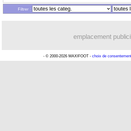
...
Liste des brèves du mer. 21 juillet 202
Filtrer :
...
Liste des brèves du mar. 20 juillet 202
emplacement publici
- © 2000-2026 MAXIFOOT -
choix de consentemen