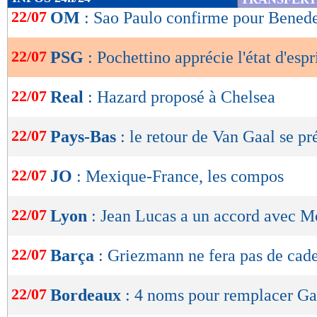
de
22/07
OM
: Sao Paulo confirme pour Benedet
lecture
22/07
PSG
: Pochettino apprécie l'état d'espr
OK
22/07
Real
: Hazard proposé à Chelsea
22/07
Pays-Bas
: le retour de Van Gaal se pr
22/07
JO
: Mexique-France, les compos
22/07
Lyon
: Jean Lucas a un accord avec 
22/07
Barça
: Griezmann ne fera pas de cad
22/07
Bordeaux
: 4 noms pour remplacer Ga