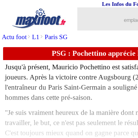
Les Infos du F
22/07
EdF
: la réaction cash de Gignac
emplac
22/07
Mediapro
: Quillot a un seul regret
>
>
Actu foot
L1
Paris SG
22/07
PSG
: les jeunes, le message de Poche
PSG : Pochettino apprécie l
22/07
Mediapro
: son bonus rendu, Quillot s
Jusqu'à présent, Mauricio Pochettino est satisfa
22/07
Nice
: surenchère de Newcastle pour 
joueurs. Après la victoire contre Augsbourg (2
l'entraîneur du Paris Saint-Germain a souligné 
22/07
PSG
: G. Wijnaldum - "je rejoins un g
hommes dans cette pré-saison.
22/07
EdF
: Ripoll lucide après la défaite
"Je suis vraiment heureux de la manière dont
travailler, le but, ce n'est pas seulement le résul
22/07
Everton
: une ancienne cible de l'OM 
C'est toujours mieux quand on gagne parce qu