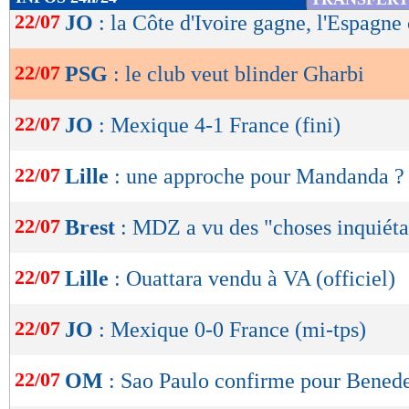
de
22/07
JO
: la Côte d'Ivoire gagne, l'Espagne
lecture
22/07
PSG
: le club veut blinder Gharbi
OK
22/07
JO
: Mexique 4-1 France (fini)
22/07
Lille
: une approche pour Mandanda ?
22/07
Brest
: MDZ a vu des "choses inquiéta
22/07
Lille
: Ouattara vendu à VA (officiel)
22/07
JO
: Mexique 0-0 France (mi-tps)
22/07
OM
: Sao Paulo confirme pour Benedet