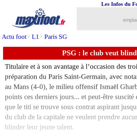
Les Infos du F
22/07
Monaco
: Barreca a une piste en Italie
emplac
22/07
Strasbourg
: Rebocho s'éloigne
>
>
Actu foot
L1
Paris SG
22/07
Barça
: la PL fait les yeux doux à Mor
PSG : le club veut blin
22/07
Ballon d'Or
: Zola pousse pour Jorgi
Titulaire et à son avantage à l’occasion des tr
22/07
PSG
: Milan riposte pour Hernandez !
préparation du Paris Saint-Germain, avec nota
au Mans (4-0), le milieu offensif Ismaël Ghar
22/07
JO
: le classement du groupe A (Franc
points ces derniers jours... et peut-être suscit
que le titi se trouve sous contrat aspirant jusqu
22/07
JO
: le Brésil bat l'Allemagne, l'Argen
du club de la capitale ne veulent prendre aucun
blinder leur jeune talent.
22/07
EdF
: la réaction cash de Gignac