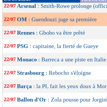
de
22/07
Arsenal
: Smith-Rowe prolonge (offici
lecture
22/07
OM
: Guendouzi juge sa première
OK
22/07
Rennes
: Gboho va être prêté
22/07
PSG
: capitaine, la fierté de Gueye
22/07
Monaco
: Barreca a une piste en Italie
22/07
Strasbourg
: Rebocho s'éloigne
22/07
Barça
: la PL fait les yeux doux à Mor
22/07
Ballon d'Or
: Zola pousse pour Jorgi