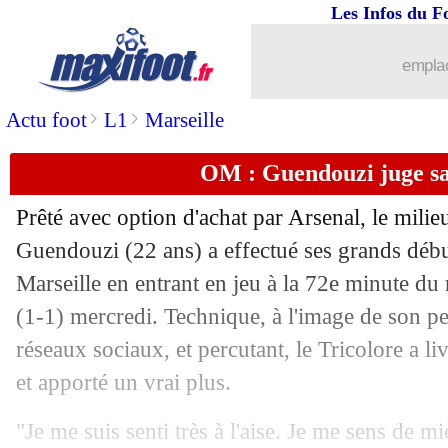
Les Infos du F
22/07
Rennes
: Gboho prêté aux Pays-Bas (of
emplac
22/07
Montpellier
: le retour de Stambouli ?
>
>
Actu foot
L1
Marseille
22/07
Amical
: Villarreal et l'OL dos à dos
OM : Guendouzi juge s
22/07
ASSE
: Caïazzo et le retour du salary 
Prêté avec option d'achat par Arsenal, le milie
22/07
TFC
: Amian file à La Spezia (officiel
Guendouzi (22 ans) a effectué ses grands déb
Marseille en entrant en jeu à la 72e minute du
22/07
Barça
: Messi, un "rêve" pour Depay
(1-1) mercredi. Technique, à l'image de son peti
réseaux sociaux, et percutant, le Tricolore a l
22/07
JO
: déjà 2 coups durs pour l'Espagne
et apporté un vrai plus.
22/07
PSG
: Wijnaldum encense Pogba
"Je me suis senti très à l'aise. Je me sens de 