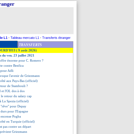
tranger
de L1
-
Tableau mercato L1
-
Transferts étranger
TRANSFERTS
OURD'HUI ( 9 août 2026)
s du ven. 23 juillet 2021
 offre énorme pour C. Romero ?
ute contre Benfica
é pour Adli
évoque l'avenir de Griezmann
rêté aux Pays-Bas (officiel)
retour de Stambouli ?
al et l'OL dos à dos
 le retour du salary cap
à La Spezia (officiel)
n "rêve" pour Depay
s durs pour l'Espagne
 encense Pogba
rêté en Turquie (officiel)
est pas contre un départ
 prévient Griezmann