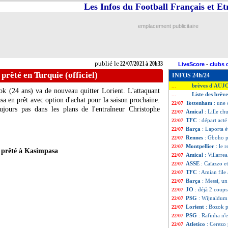
Les Infos du Football Français et E
emplacement publicitaire
publié le
22/07/2021 à 20h33
LiveScore
-
clubs 
prêté en Turquie (officiel)
INFOS 24h/24
brèves d'AUJ
...
ok (24 ans) va de nouveau quitter Lorient. L'attaquant
Liste des brève
...
sa en prêt avec option d'achat pour la saison prochaine.
Tottenham
: une
22/07
ujours pas dans les plans de l'entraîneur Christophe
Amical
: Lille ch
22/07
TFC
: départ act
22/07
Barça
: Laporta 
22/07
Rennes
: Gboho p
22/07
Montpellier
: le 
22/07
 prêté à Kasimpasa
Amical
: Villarre
22/07
ASSE
: Caïazzo et
22/07
TFC
: Amian file 
22/07
Barça
: Messi, u
22/07
JO
: déjà 2 coup
22/07
PSG
: Wijnaldum
22/07
Lorient
: Bozok p
22/07
PSG
: Rafinha n'
22/07
Atletico
: Cerezo
22/07