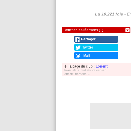
Lu 10.221 fois
- Er
afficher les réactions (+)
Partager
Twitter
Mail
la page du club :
Lorient
bilan, stats, réultats, calendrier,
effectif, tranferts, ...