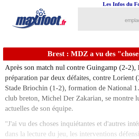
Les Infos du F
22/07
Ballon d'Or
: Zola pousse pour Jorgi
emplac
22/07
PSG
: Milan riposte pour Hernandez !
22/07
JO
: le classement du groupe A (Franc
Brest : MDZ a vu des "chose
22/07
JO
: le Brésil bat l'Allemagne, l'Argen
Après son match nul contre Guingamp (2-2), B
22/07
EdF
: la réaction cash de Gignac
préparation par deux défaites, contre Lorient 
Stade Briochin (1-2), formation de National 1
22/07
Mediapro
: Quillot a un seul regret
club breton, Michel Der Zakarian, se montre luc
actuelles de son équipe.
22/07
PSG
: les jeunes, le message de Poche
"J'ai vu des choses inquiétantes et d'autres inté
22/07
Mediapro
: son bonus rendu, Quillot s
dans la lecture du jeu, les interventions défe