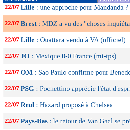
de
22/07
Lille
: une approche pour Mandanda ?
lecture
22/07
Brest
: MDZ a vu des "choses inquiéta
OK
22/07
Lille
: Ouattara vendu à VA (officiel)
22/07
JO
: Mexique 0-0 France (mi-tps)
22/07
OM
: Sao Paulo confirme pour Benedet
22/07
PSG
: Pochettino apprécie l'état d'espr
22/07
Real
: Hazard proposé à Chelsea
22/07
Pays-Bas
: le retour de Van Gaal se pr