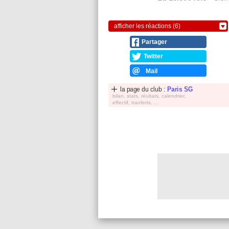
afficher les réactions (6)
Partager
Twitter
Mail
la page du club :
Paris SG
bilan, stats, réultats, calendrier,
effectif, tranferts, ...