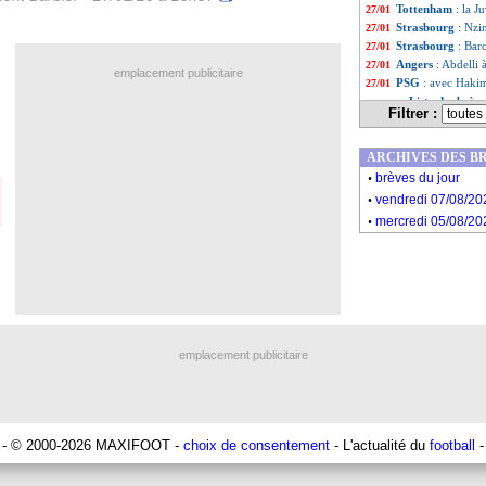
Tottenham
: la 
27/01
Strasbourg
: Nzi
27/01
Strasbourg
: Bar
27/01
Angers
: Abdelli 
27/01
emplacement publicitaire
PSG
: avec Hakim
27/01
Liste des brèv
...
Filtrer :
Liste des brèv
...
ARCHIVES DES B
.
brèves du jour
.
vendredi 07/08/20
.
mercredi 05/08/20
emplacement publicitaire
- © 2000-2026 MAXIFOOT -
choix de consentement
- L'actualité du
football
-