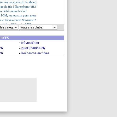
Juve veut récupérer Kolo Muani
ngoula file à Nuremberg (off.)
co fâché contre le club
à l'OM, toujours au point mort
i et Neves contre Newcastle ?
es du lun. 26 janvier 2026
es du dim. 25 janvier 2026
REVES
.
brèves d'hier
.
26
jeudi 06/08/2026
.
26
Recherche archives