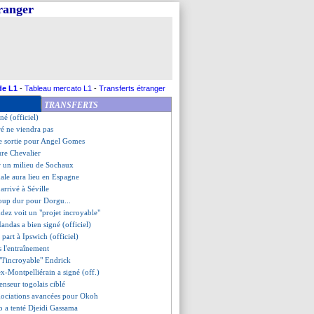
tranger
ions ouvertes avec Kane
 recalé pour Meïté
féré à Chypre (officiel)
ouveau concurrent pour Areola ?
Rayan enrôlé pour 35 M€ (off.)
, Luis Henrique out ?
, l'annonce de Luis Enrique
de L1
-
Tableau mercato L1
-
Transferts étranger
fenseur autrichien signe (off.)
TRANSFERTS
ones préviennent Textor
né (officiel)
é ne viendra pas
de sortie pour Angel Gomes
ure Chevalier
r un milieu de Sochaux
inale aura lieu en Espagne
arrivé à Séville
coup dur pour Dorgu...
dez voit un "projet incroyable"
andas a bien signé (officiel)
l part à Ipswich (officiel)
s l'entraînement
"l'incroyable" Endrick
ex-Montpelliérain a signé (off.)
enseur togolais ciblé
gociations avancées pour Okoh
 a tenté Djeidi Gassama