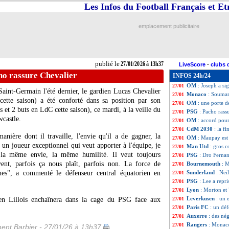
Les Infos du Football Français et E
Bayern
: discuss
27/01
Rennes
: Al-Hilal
27/01
OM
: Mughe trans
27/01
emplacement publicitaire
West Ham
: un n
27/01
Bournemouth
: 
27/01
Inter
: Perisic in
27/01
PSG
: le mercato
27/01
publié le
27/01/2026 à 13h37
LiveScore
-
clubs 
Liverpool
: un dé
27/01
ho rassure Chevalier
INFOS 24h/24
Lyon
: les Bad G
27/01
OM
: Joseph a sig
27/01
 Saint-Germain l'été dernier, le gardien Lucas
Chevalier
Monaco
: Soumar
27/01
cette saison) a été conforté dans sa position par son
OM
: une porte 
27/01
 et 2 buts en LdC cette saison), ce mardi, à la veille du
PSG
: Pacho rass
27/01
castle.
OM
: accord pou
27/01
CdM 2030
: la f
27/01
nière dont il travaille, l'envie qu'il a de gagner, la
OM
: Maupay est 
27/01
 un joueur exceptionnel qui veut apporter à l'équipe, je
Man Utd
: gros 
27/01
 la même envie, la même humilité. Il veut toujours
PSG
: Dro Fernan
27/01
vent, parfois ça nous plaît, parfois non. La force de
Bournemouth
: M
27/01
èmes", a commenté le défenseur central équatorien en
Sunderland
: Nei
27/01
PSG
: Lee a repri
27/01
Lyon
: Morton et 
27/01
Leverkusen
: un 
en Lillois enchaînera dans la cage du PSG face aux
27/01
Paris FC
: un déf
27/01
Auxerre
: des né
27/01
Rangers
: Monaco
27/01
ent Barbier - 27/01/26 à 13h37