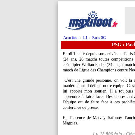
Actu foot
L1
Paris SG
>
>
PSG : Pac
En difficulté depuis son arrivée au Paris
(24 ans, 26 matchs toutes compétitions 
coéquipier Willian
Pacho
(24 ans, 7 matchs
match de Ligue des Champions contre New
"C'est une grande personne, on voit la ma
manière dont il défend notre équipe. C'est
lui apporte mon soutien. Il a toujours
apprendre à faire face. Des choses arri
l'équipe est de faire face à ces probl
conférence de presse.
En l'absence de Matvey Safonov, l'anci
Magpies.
Lu 13.596 fois
- Clém