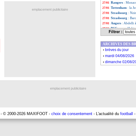
Rangers
: Monaco
27/01
Tottenham
: la 
27/01
emplacement publicitaire
Strasbourg
: Nzi
27/01
Strasbourg
: Bar
27/01
Angers
: Abdelli 
27/01
PSG
: avec Hakim
27/01
Filtrer :
Liste des brèv
...
Liste des brèv
...
ARCHIVES DES B
.
brèves du jour
.
mardi 04/08/2026
.
dimanche 02/08/2
emplacement publicitaire
- © 2000-2026 MAXIFOOT -
choix de consentement
- L'actualité du
football
-