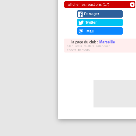
afficher les réactions (17)
Partager
Twitter
Mail
la page du club :
Marseille
bilan, stats, réultats, calendrier,
effectif, tranferts, ...