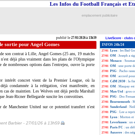
Les Infos du Football Français et E
Man City
: Marm
27/01
Bayern
: discuss
27/01
Rennes
: Al-Hilal
27/01
emplacement publicitaire
OM
: Mughe trans
27/01
West Ham
: un n
27/01
Bournemouth
: 
27/01
Inter
: Perisic in
27/01
publié le
27/01/2026 à 13h59
LiveScore
-
clubs 
PSG
: le mercato
27/01
de sortie pour Angel Gomes
INFOS 24h/24
Liverpool
: un dé
27/01
Lyon
: les Bad G
27/01
n de son contrat à Lille, Angel
Gomes
(25 ans, 19 matchs
OM
: Joseph a sig
27/01
) n'est déjà plus vraiment dans les plans de l'Olympique
Monaco
: Soumar
27/01
e de nombreuses options dans l'entrejeu, ouvre la porte
OM
: une porte 
27/01
PSG
: Pacho rass
27/01
OM
: accord pou
27/01
r intérêt concret vient de la Premier League, où la
CdM 2030
: la f
27/01
déjà condamnée à la relégation, s'est manifestée, en
OM
: Maupay est 
27/01
 en cas de maintien. Les Wolves ont déjà perdu Marshall
Man Utd
: gros 
27/01
que Jean-Ricner Bellegarde suscite les convoitises.
PSG
: Dro Fernan
27/01
Bournemouth
: M
27/01
ur de Manchester United sur ce potentiel transfert n'est
Sunderland
: Nei
27/01
PSG
: Lee a repri
27/01
Lyon
: Morton et 
27/01
Leverkusen
: un 
ent Barbier - 27/01/26 à 13h59
27/01
Paris FC
: un déf
27/01
Auxerre
: des né
27/01