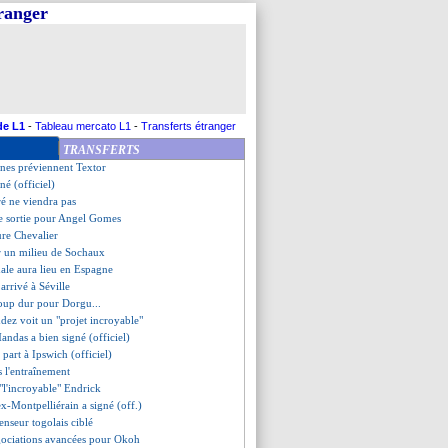
tranger
oush pousse pour un départ
ions ouvertes avec Kane
 recalé pour Meïté
féré à Chypre (officiel)
ouveau concurrent pour Areola ?
Rayan enrôlé pour 35 M€ (off.)
, Luis Henrique out ?
de L1
-
Tableau mercato L1
-
Transferts étranger
, l'annonce de Luis Enrique
TRANSFERTS
fenseur autrichien signe (off.)
ones préviennent Textor
né (officiel)
é ne viendra pas
de sortie pour Angel Gomes
ure Chevalier
r un milieu de Sochaux
inale aura lieu en Espagne
arrivé à Séville
coup dur pour Dorgu...
dez voit un "projet incroyable"
andas a bien signé (officiel)
l part à Ipswich (officiel)
s l'entraînement
"l'incroyable" Endrick
ex-Montpelliérain a signé (off.)
enseur togolais ciblé
gociations avancées pour Okoh