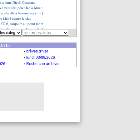
 a tenté Djeidi Gassama
Juve veut récupérer Kolo Muani
ngoula file à Nuremberg (off.)
co fâché contre le club
à l'OM, toujours au point mort
i et Neves contre Newcastle ?
es du lun. 26 janvier 2026
es du dim. 25 janvier 2026
REVES
.
brèves d'hier
.
lundi 03/08/2026
.
026
Recherche archives