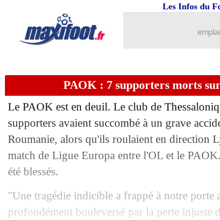
27/01
OM
: le message de De Zerbi pour V
Les Infos du F
27/01
Chelsea
: une solution cherchée pour S
emplac
27/01
OM
: Maupay prêté au FC Séville (off
PAOK : 7 supporters morts sur
27/01
PSG
: Marquinhos, le bel hommage d
Le PAOK est en deuil. Le club de Thessaloniqu
27/01
Al-Ittihad
: Fenerbahçe pousse pour K
supporters avaient succombé à un grave accide
Roumanie, alors qu'ils roulaient en direction L
27/01
OM
: jouer le nul à Bruges ? De Zerbi
match de Ligue Europa entre l'OL et le PAOK. 
27/01
Juve
: Douglas Luiz snobe Chelsea pou
été blessés.
"Une tragédie indicible a frappé à notre porte 
27/01
OM
: son futur, De Zerbi répond à Lo
profondément bouleversé par la perte injuste d