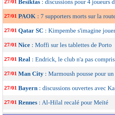
27/01
Besiktas
: discussions pour 4 joueurs d
de
lecture
27/01
PAOK
: 7 supporters morts sur la rou
OK
27/01
Qatar SC
: Kimpembe s'imagine joue
27/01
Nice
: Moffi sur les tablettes de Porto
27/01
Real
: Endrick, le club n'a pas compri
27/01
Man City
: Marmoush pousse pour un 
27/01
Bayern
: discussions ouvertes avec K
27/01
Rennes
: Al-Hilal recalé pour Meïté